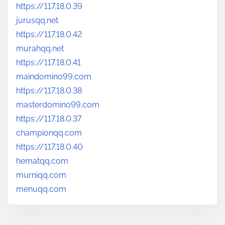
https://117.18.0.39
jurusqq.net
https://117.18.0.42
murahqq.net
https://117.18.0.41
maindomino99.com
https://117.18.0.38
masterdomino99.com
https://117.18.0.37
championqq.com
https://117.18.0.40
hematqq.com
murniqq.com
menuqq.com