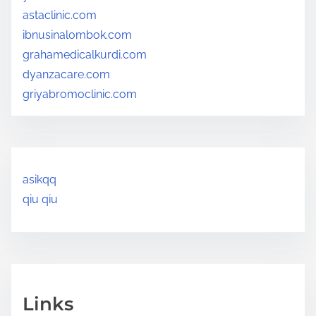
astaclinic.com
ibnusinalombok.com
grahamedicalkurdi.com
dyanzacare.com
griyabromoclinic.com
asikqq
qiu qiu
Links