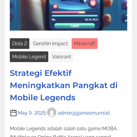
Dota 2
Genshin Impact
Minecraft
Mobile Legend
Valorant
Strategi Efektif
Meningkatkan Pangkat di
Mobile Legends
May 9, 2025
admin@gamesmurni.id
Mobile Legends adalah salah satu game MOBA