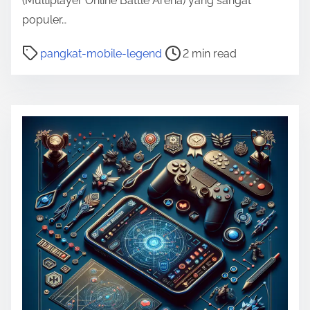
(Multiplayer Online Battle Arena) yang sangat
populer…
P
pangkat-mobile-legend
2 min read
o
s
t
r
e
a
d
t
i
m
e