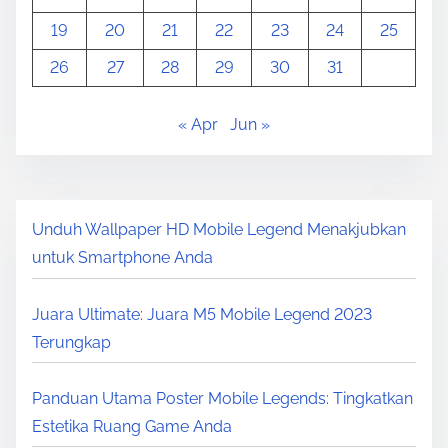
19
20
21
22
23
24
25
26
27
28
29
30
31
« Apr
Jun »
Unduh Wallpaper HD Mobile Legend Menakjubkan
untuk Smartphone Anda
Juara Ultimate: Juara M5 Mobile Legend 2023
Terungkap
Panduan Utama Poster Mobile Legends: Tingkatkan
Estetika Ruang Game Anda