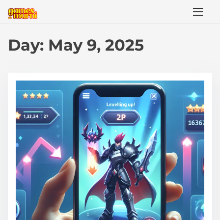
S
k
i
Day:
May 9, 2025
p
t
o
c
o
n
t
e
n
t