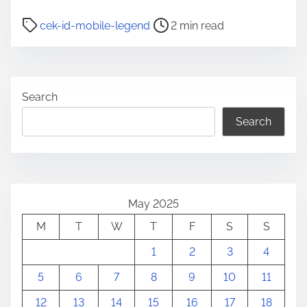
P
cek-id-mobile-legend
2 min read
o
s
t
Search
r
e
Search
a
d
t
i
May 2025
m
M
T
W
T
F
S
S
e
1
2
3
4
5
6
7
8
9
10
11
12
13
14
15
16
17
18