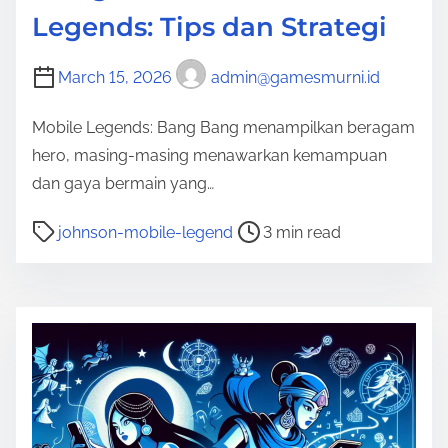
Legends: Tips dan Strategi
March 15, 2026
admin@gamesmurni.id
Mobile Legends: Bang Bang menampilkan beragam
hero, masing-masing menawarkan kemampuan
dan gaya bermain yang…
P
johnson-mobile-legend
3 min read
o
s
t
r
e
a
d