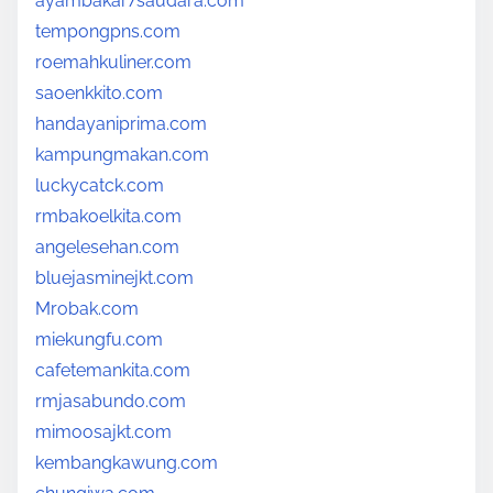
ayambakar7saudara.com
tempongpns.com
roemahkuliner.com
saoenkkito.com
handayaniprima.com
kampungmakan.com
luckycatck.com
rmbakoelkita.com
angelesehan.com
bluejasminejkt.com
Mrobak.com
miekungfu.com
cafetemankita.com
rmjasabundo.com
mimoosajkt.com
kembangkawung.com