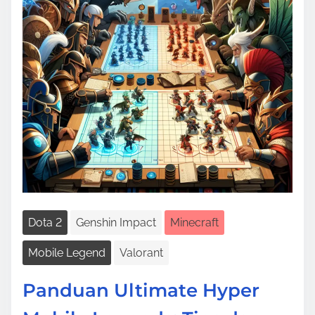
t
i
m
e
Dota 2
Genshin Impact
Minecraft
Mobile Legend
Valorant
Panduan Ultimate Hyper