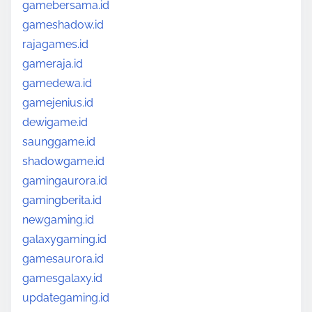
gamebersama.id
gameshadow.id
rajagames.id
gameraja.id
gamedewa.id
gamejenius.id
dewigame.id
saunggame.id
shadowgame.id
gamingaurora.id
gamingberita.id
newgaming.id
galaxygaming.id
gamesaurora.id
gamesgalaxy.id
updategaming.id