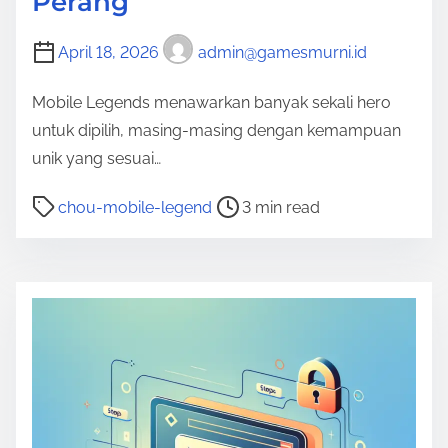
Perang
April 18, 2026
admin@gamesmurni.id
Mobile Legends menawarkan banyak sekali hero
untuk dipilih, masing-masing dengan kemampuan
unik yang sesuai…
P
chou-mobile-legend
3 min read
o
s
t
r
e
a
d
t