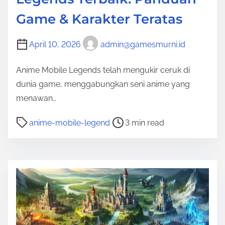
Game & Karakter Teratas
April 10, 2026
admin@gamesmurni.id
Anime Mobile Legends telah mengukir ceruk di
dunia game, menggabungkan seni anime yang
menawan…
P
anime-mobile-legend
3 min read
o
s
t
r
e
a
d