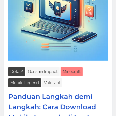
i
m
e
Dota 2
Genshin Impact
Minecraft
Mobile Legend
Valorant
Panduan Langkah demi
Langkah: Cara Download