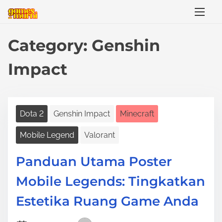
S
k
i
Category:
Genshin
p
t
Impact
o
c
o
Dota 2
Genshin Impact
Minecraft
n
t
Mobile Legend
Valorant
e
Panduan Utama Poster
n
t
Mobile Legends: Tingkatkan
Estetika Ruang Game Anda