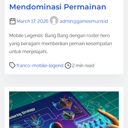
Mendominasi Permainan
March 17, 2026
admin@gamesmurni.id
Mobile Legends: Bang Bang dengan roster hero
yang beragam memberikan pemain kesempatan
untuk menjelajahi…
P
franco-mobile-legend
2 min read
o
s
t
r
e
a
d
t