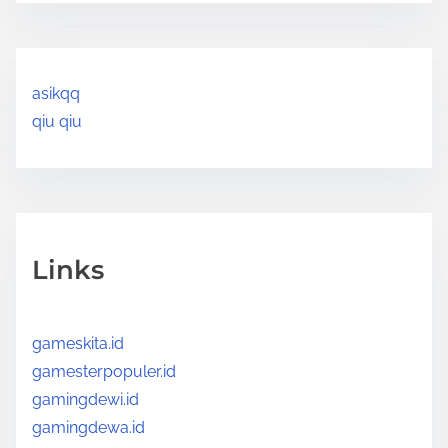
asikqq
qiu qiu
Links
gameskita.id
gamesterpopuler.id
gamingdewi.id
gamingdewa.id