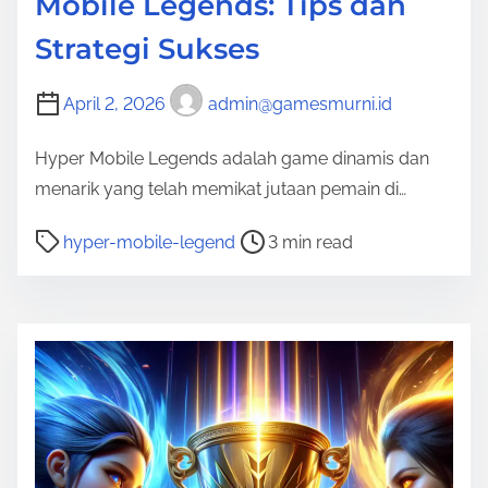
Mobile Legends: Tips dan
Strategi Sukses
April 2, 2026
admin@gamesmurni.id
Hyper Mobile Legends adalah game dinamis dan
menarik yang telah memikat jutaan pemain di…
P
hyper-mobile-legend
3 min read
o
s
t
r
e
a
d
t