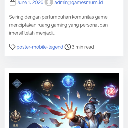
June 1, 2026
admin@gamesmurni.id
Seiring dengan pertumbuhan komunitas game,
menciptakan ruang gaming yang personal dan
imersif telah menjadi…
P
poster-mobile-legend
3 min read
o
s
t
r
e
a
d
t
i
m