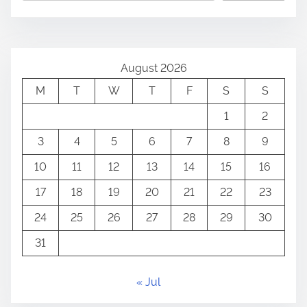
s
i
m
p
e
a
August 2026
g
M
T
W
T
F
S
S
i
1
2
n
3
4
5
6
7
8
9
10
11
12
13
14
15
16
a
17
18
19
20
21
22
23
t
24
25
26
27
28
29
30
i
31
o
n
« Jul