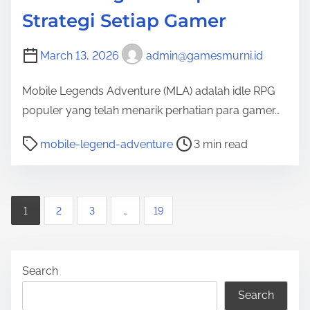
Strategi Setiap Gamer
March 13, 2026
admin@gamesmurni.id
Mobile Legends Adventure (MLA) adalah idle RPG
populer yang telah menarik perhatian para gamer…
P
mobile-legend-adventure
3 min read
o
s
t
P
1
2
3
…
19
r
o
e
a
s
Search
d
t
t
Search