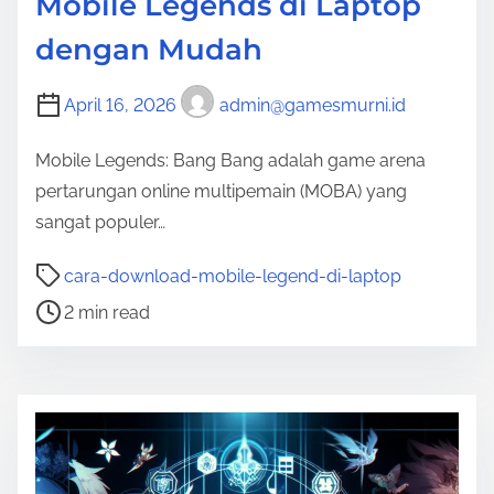
Mobile Legends di Laptop
dengan Mudah
April 16, 2026
admin@gamesmurni.id
Mobile Legends: Bang Bang adalah game arena
pertarungan online multipemain (MOBA) yang
sangat populer…
P
cara-download-mobile-legend-di-laptop
o
2 min read
s
t
r
e
a
d