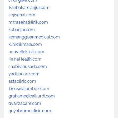
chungiwa.com
ikanbakarcianjur.com
kpjisehat.com
mitrasehatklinik.com
kpbanjar.com
kemanggisanmedical.com
kliniknirmala.com
nouvelleklinik.com
KainaHealth.com
shabirahusada.com
yadikacare.com
astaclinic.com
ibnusinalombok.com
grahamedicalkurdi.com
dyanzacare.com
griyabromoclinic.com