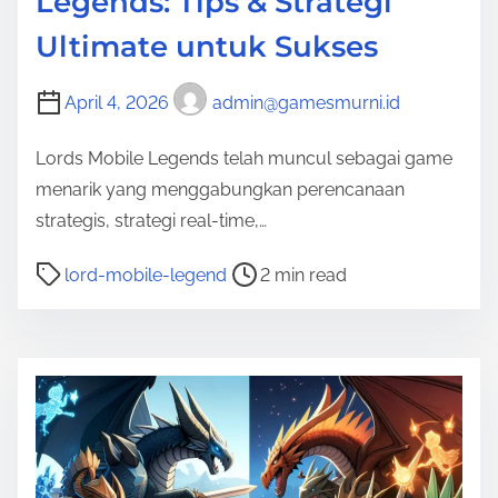
Legends: Tips & Strategi
Ultimate untuk Sukses
April 4, 2026
admin@gamesmurni.id
Lords Mobile Legends telah muncul sebagai game
menarik yang menggabungkan perencanaan
strategis, strategi real-time,…
P
lord-mobile-legend
2 min read
o
s
t
r
e
a
d