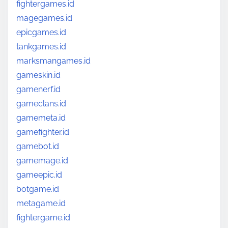
fightergames.id
magegames.id
epicgames.id
tankgames.id
marksmangames.id
gameskin.id
gamenerf.id
gameclans.id
gamemeta.id
gamefighter.id
gamebot.id
gamemage.id
gameepic.id
botgame.id
metagame.id
fightergame.id