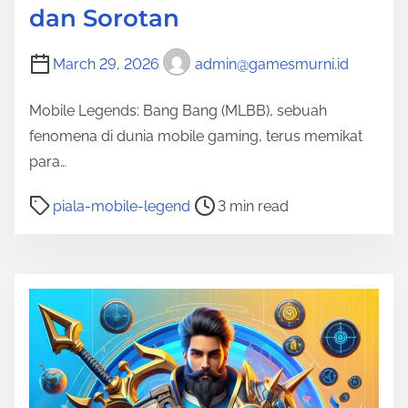
dan Sorotan
March 29, 2026
admin@gamesmurni.id
Mobile Legends: Bang Bang (MLBB), sebuah
fenomena di dunia mobile gaming, terus memikat
para…
P
piala-mobile-legend
3 min read
o
s
t
r
e
a
d
t