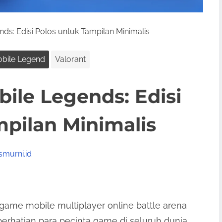
s: Edisi Polos untuk Tampilan Minimalis
bile Legend
Valorant
ile Legends: Edisi
pilan Minimalis
murni.id
ame mobile multiplayer online battle arena
erhatian para pecinta game di seluruh dunia.