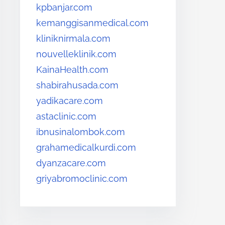
kpbanjar.com
kemanggisanmedical.com
kliniknirmala.com
nouvelleklinik.com
KainaHealth.com
shabirahusada.com
yadikacare.com
astaclinic.com
ibnusinalombok.com
grahamedicalkurdi.com
dyanzacare.com
griyabromoclinic.com