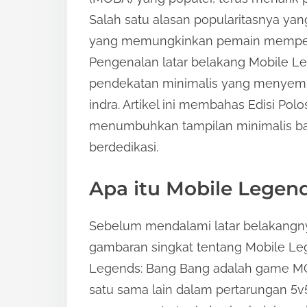
r
Salah satu alasan popularitasnya ya
e
yang memungkinkan pemain mempers
t
Pengenalan latar belakang Mobile L
h
pendekatan minimalis yang menye
i
indra. Artikel ini membahas Edisi Polo
s
menumbuhkan tampilan minimalis ba
p
berdedikasi.
o
s
Apa itu Mobile Legen
t
o
Sebelum mendalami latar belakangny
n
gambaran singkat tentang Mobile L
:
Legends: Bang Bang adalah game 
satu sama lain dalam pertarungan 5v