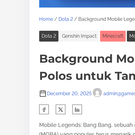
Home
/
Dota 2
/ Background Mobile Legend
Dota 2
Genshin Impact
Minecraft
Mo
Background Mob
Polos untuk Tam
December 20, 2025
admin@games
S
h
Mobile Legends: Bang Bang, sebuah g
a
(MOBA) yang populer, terus menarik p