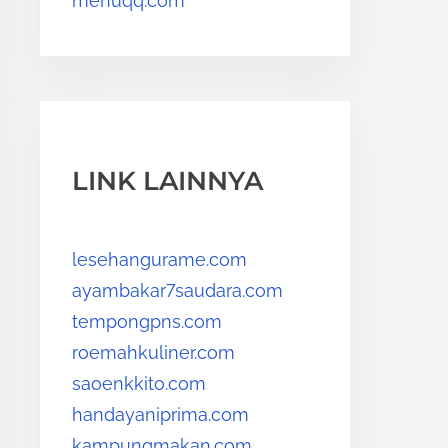
menuqq.com
LINK LAINNYA
lesehangurame.com
ayambakar7saudara.com
tempongpns.com
roemahkuliner.com
saoenkkito.com
handayaniprima.com
kampungmakan.com