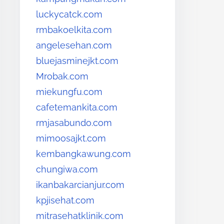
luckycatck.com
rmbakoelkita.com
angelesehan.com
bluejasminejkt.com
Mrobak.com
miekungfu.com
cafetemankita.com
rmjasabundo.com
mimoosajkt.com
kembangkawung.com
chungiwa.com
ikanbakarcianjur.com
kpjisehat.com
mitrasehatklinik.com