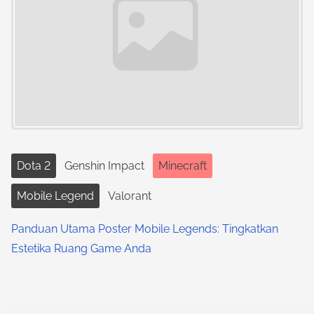
Dota 2
Genshin Impact
Minecraft
Mobile Legend
Valorant
Panduan Utama Poster Mobile Legends: Tingkatkan
Estetika Ruang Game Anda