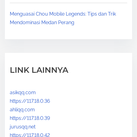
Menguasai Chou Mobile Legends: Tips dan Trik
Mendominasi Medan Perang
LINK LAINNYA
asikqq.com
https://117.18.0.36
ahliqq.com
https://117.18.0.39
jurusqq.net
https://117.18.0.42