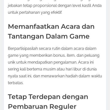
jebakan tetap proporsional dengan level kastil Anda
untuk pertahanan yang efektif.
Memanfaatkan Acara dan
Tantangan Dalam Game
Berpartisipasilah secara rutin dalam acara dalam
game yang memberikan bonus, item, dan peluang
unik untuk mendapatkan pengalaman. Acara ini
sering kali bertema musim atau hari libur di dunia
nyata saat ini, dan menawarkan hadiah dalam waktu
terbatas.
Tetap Terdepan dengan
Pembaruan Reguler