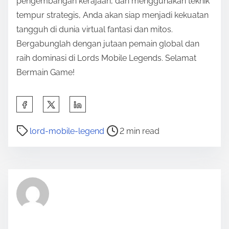
pengembangan kerajaan, dan menggunakan teknik
tempur strategis, Anda akan siap menjadi kekuatan
tangguh di dunia virtual fantasi dan mitos.
Bergabunglah dengan jutaan pemain global dan
raih dominasi di Lords Mobile Legends. Selamat
Bermain Game!
S
h
P
a
lord-mobile-legend
2 min read
o
r
s
e
t
t
r
h
e
i
a
s
d