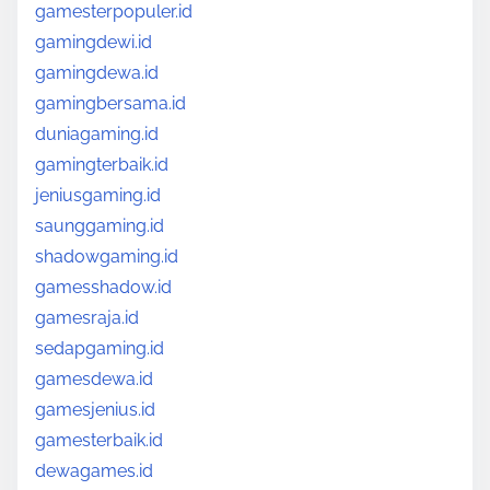
gamesterpopuler.id
gamingdewi.id
gamingdewa.id
gamingbersama.id
duniagaming.id
gamingterbaik.id
jeniusgaming.id
saunggaming.id
shadowgaming.id
gamesshadow.id
gamesraja.id
sedapgaming.id
gamesdewa.id
gamesjenius.id
gamesterbaik.id
dewagames.id