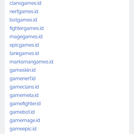
clansgames.id
nerfgames.id
botgames.id
fightergames.id
magegames.id
epicgames.id
tankgames.id
marksmangames.id
gameskin.id
gamenerf.id
gameclans.id
gamemeta.id
gamefighter.id
gamebot.id
gamemage.id
gameepic.id