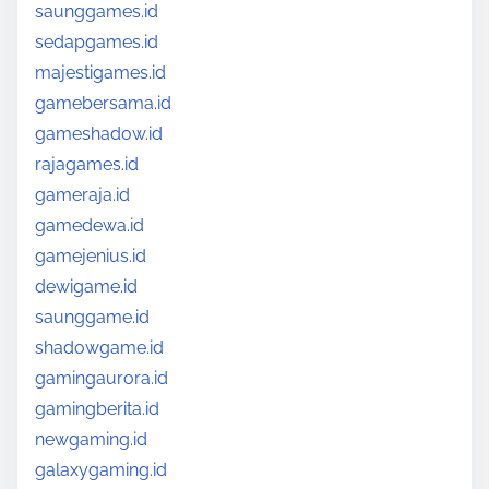
saunggames.id
sedapgames.id
majestigames.id
gamebersama.id
gameshadow.id
rajagames.id
gameraja.id
gamedewa.id
gamejenius.id
dewigame.id
saunggame.id
shadowgame.id
gamingaurora.id
gamingberita.id
newgaming.id
galaxygaming.id