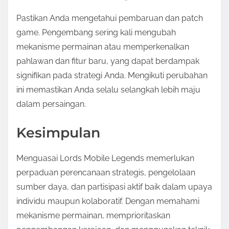
Pastikan Anda mengetahui pembaruan dan patch
game. Pengembang sering kali mengubah
mekanisme permainan atau memperkenalkan
pahlawan dan fitur baru, yang dapat berdampak
signifikan pada strategi Anda. Mengikuti perubahan
ini memastikan Anda selalu selangkah lebih maju
dalam persaingan.
Kesimpulan
Menguasai Lords Mobile Legends memerlukan
perpaduan perencanaan strategis, pengelolaan
sumber daya, dan partisipasi aktif baik dalam upaya
individu maupun kolaboratif. Dengan memahami
mekanisme permainan, memprioritaskan