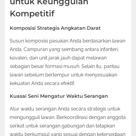
untuk Keunggulan
Kompetitif
Komposisi Strategis Angkatan Darat
Susun komposisi pasukan Anda berdasarkan lawan
Anda. Campuran yang seimbang antara infanteri,
kavaleri, dan unit jarak jauh dapat melawan
sebagian besar formasi musuh. Selain itu, pantau
lawan sebelum bertempur untuk menyesuaikan
kekuatan Anda secara efektif.
Kuasai Seni Mengatur Waktu Serangan
Atur waktu serangan Anda secara strategis untuk
mengungguli lawan. Berkoordinasi dengan anggota
serikat untuk serangan gabungan dan tetapkan
waktu berkumpul yang sesuai dengan ketersediaan