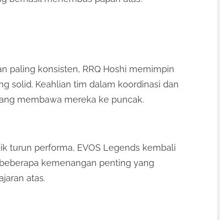
dan paling konsisten, RRQ Hoshi memimpin
 solid. Keahlian tim dalam koordinasi dan
a yang membawa mereka ke puncak.
k turun performa, EVOS Legends kembali
 beberapa kemenangan penting yang
jaran atas.