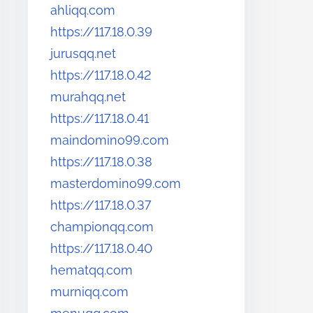
ahliqq.com
https://117.18.0.39
jurusqq.net
https://117.18.0.42
murahqq.net
https://117.18.0.41
maindomino99.com
https://117.18.0.38
masterdomino99.com
https://117.18.0.37
championqq.com
https://117.18.0.40
hematqq.com
murniqq.com