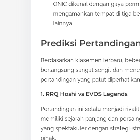
ONIC dikenal dengan gaya permai
mengamankan tempat di tiga be
lainnya.
Prediksi Pertanding
Berdasarkan klasemen terbaru, bebe
berlangsung sangat sengit dan meneg
pertandingan yang patut diperhatikan
1. RRQ Hoshi vs EVOS Legends
Pertandingan ini selalu menjadi rival
memiliki sejarah panjang dan persai
yang spektakuler dengan strategi-str
pihak.