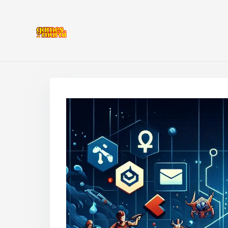
S
k
i
p
t
o
c
o
n
t
e
n
t