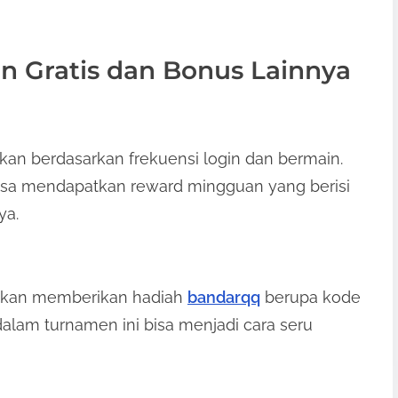
n Gratis dan Bonus Lainnya
kan berdasarkan frekuensi login dan bermain.
bisa mendapatkan reward mingguan yang berisi
ya.
adakan memberikan hadiah
bandarqq
berupa kode
alam turnamen ini bisa menjadi cara seru