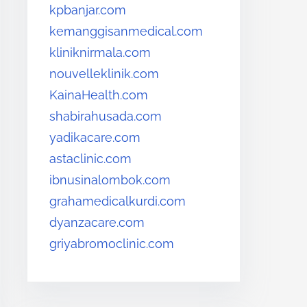
kpbanjar.com
kemanggisanmedical.com
kliniknirmala.com
nouvelleklinik.com
KainaHealth.com
shabirahusada.com
yadikacare.com
astaclinic.com
ibnusinalombok.com
grahamedicalkurdi.com
dyanzacare.com
griyabromoclinic.com