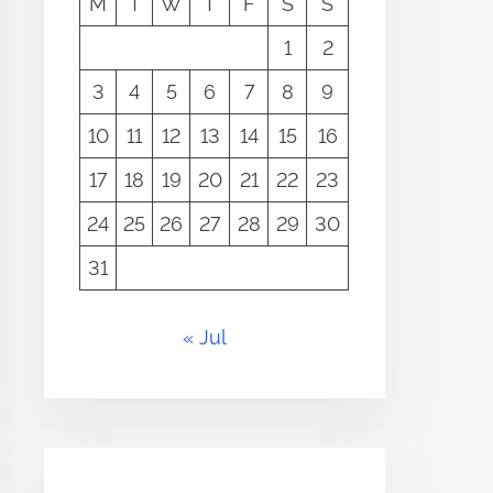
M
T
W
T
F
S
S
1
2
3
4
5
6
7
8
9
10
11
12
13
14
15
16
17
18
19
20
21
22
23
24
25
26
27
28
29
30
31
« Jul