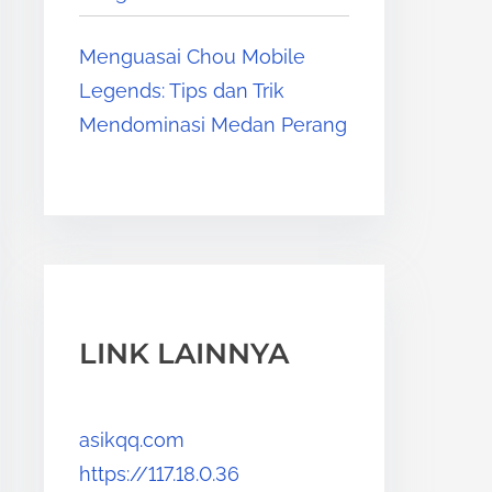
Menguasai Chou Mobile
Legends: Tips dan Trik
Mendominasi Medan Perang
LINK LAINNYA
asikqq.com
https://117.18.0.36