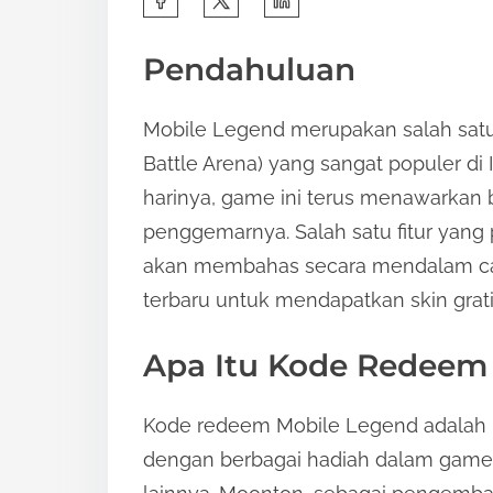
h
Pendahuluan
a
r
Mobile Legend merupakan salah satu
e
Battle Arena) yang sangat populer di 
t
harinya, game ini terus menawarkan 
h
penggemarnya. Salah satu fitur yang 
i
akan membahas secara mendalam c
s
terbaru untuk mendapatkan skin grati
p
o
Apa Itu Kode Redeem
s
t
Kode redeem Mobile Legend adalah k
o
dengan berbagai hadiah dalam game, s
n