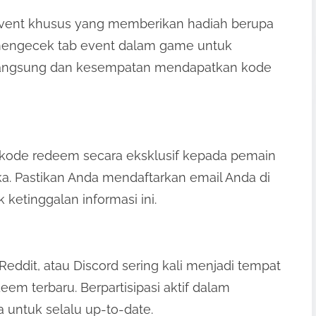
vent khusus yang memberikan hadiah berupa
 mengecek tab event dalam game untuk
langsung dan kesempatan mendapatkan kode
kode redeem secara eksklusif kepada pemain
a. Pastikan Anda mendaftarkan email Anda di
 ketinggalan informasi ini.
Reddit, atau Discord sering kali menjadi tempat
em terbaru. Berpartisipasi aktif dalam
untuk selalu up-to-date.