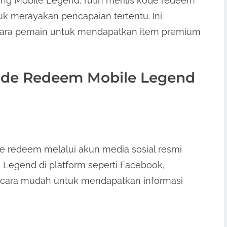
ng Mobile Legend, rutin merilis kode redeem
uk merayakan pencapaian tertentu. Ini
ara pemain untuk mendapatkan item premium
ode Redeem Mobile Legend
 redeem melalui akun media sosial resmi
 Legend di platform seperti Facebook,
i cara mudah untuk mendapatkan informasi