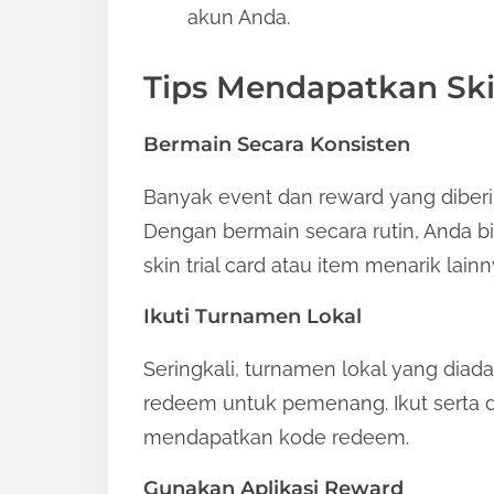
akun Anda.
Tips Mendapatkan Ski
Bermain Secara Konsisten
Banyak event dan reward yang diberi
Dengan bermain secara rutin, Anda 
skin trial card atau item menarik lainn
Ikuti Turnamen Lokal
Seringkali, turnamen lokal yang di
redeem untuk pemenang. Ikut serta d
mendapatkan kode redeem.
Gunakan Aplikasi Reward