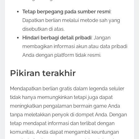
Tetap berpegang pada sumber resmi
:
Dapatkan berlian melalui metode sah yang
disebutkan di atas.
Hindari berbagi detail pribadi
: Jangan
membagikan informasi akun atau data pribadi
Anda dengan platform tidak resmi.
Pikiran terakhir
Mendapatkan berlian gratis dalam legenda seluler
tidak hanya memungkinkan tetapi juga dapat
meningkatkan pengalaman bermain game Anda
tanpa meletakkan penyok di dompet Anda. Dengan
tetap mendapat informasi dan terlibat dengan
komunitas, Anda dapat mengambil keuntungan