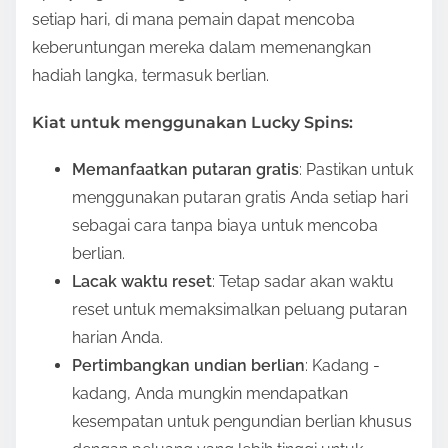
setiap hari, di mana pemain dapat mencoba
keberuntungan mereka dalam memenangkan
hadiah langka, termasuk berlian.
Kiat untuk menggunakan Lucky Spins:
Memanfaatkan putaran gratis
: Pastikan untuk
menggunakan putaran gratis Anda setiap hari
sebagai cara tanpa biaya untuk mencoba
berlian.
Lacak waktu reset
: Tetap sadar akan waktu
reset untuk memaksimalkan peluang putaran
harian Anda.
Pertimbangkan undian berlian
: Kadang -
kadang, Anda mungkin mendapatkan
kesempatan untuk pengundian berlian khusus