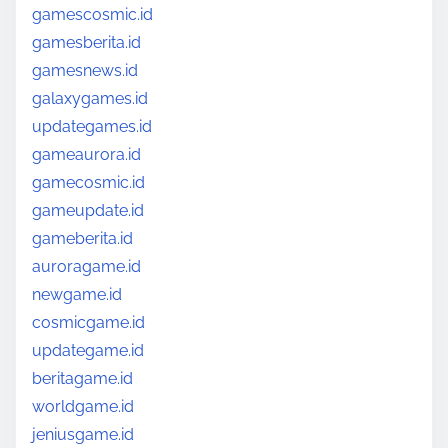
gamescosmic.id
gamesberita.id
gamesnews.id
galaxygames.id
updategames.id
gameaurora.id
gamecosmic.id
gameupdate.id
gameberita.id
auroragame.id
newgame.id
cosmicgame.id
updategame.id
beritagame.id
worldgame.id
jeniusgame.id