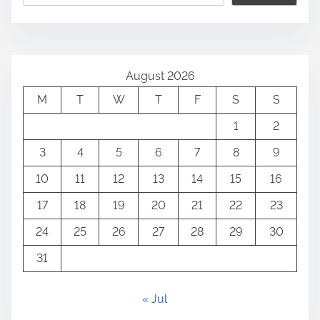
August 2026
M
T
W
T
F
S
S
1
2
3
4
5
6
7
8
9
10
11
12
13
14
15
16
17
18
19
20
21
22
23
24
25
26
27
28
29
30
31
« Jul