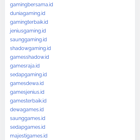
gamingbersama.id
duniagaming.id
gamingterbaik.id
jeniusgaming.id
saunggaming.id
shadowgaming.id
gamesshadow.id
gamesraja.id
sedapgaming.id
gamesdewa.id
gamesjenius.id
gamesterbaik.id
dewagames.id
saunggames.id
sedapgames.id
majestigames.id