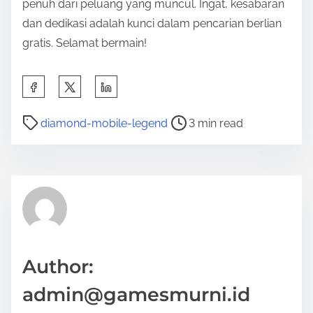
penuh dari peluang yang muncul. Ingat, kesabaran
dan dedikasi adalah kunci dalam pencarian berlian
gratis. Selamat bermain!
S
h
P
a
diamond-mobile-legend
3 min read
o
r
s
e
t
t
r
h
e
i
a
s
d
p
Author:
t
o
admin@gamesmurni.id
i
s