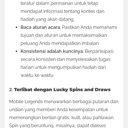
teratur dalam permainan untuk tetap
mendapat informasi tentang kontes dan
hadiah yang akan datang.
Baca aturan acara
: Pastikan Anda memahami
tujuan dan aturan untuk memaksimalkan
peluang Anda mendapatkan imbalan.
Konsistensi adalah kuncinya
: Berpartisipasi
secara konsisten dan menyelesaikan tugas
harian untuk mengumpulkan hadiah dari
waktu ke waktu.
2.
Terlibat dengan Lucky Spins and Draws
Mobile Legends menawarkan berbagai putaran dan
undian yang memberi Anda kesempatan untuk
memenangkan berlian gratis, kulit, atau pahlawan.
Spin yang beruntung, misalnya, dapat diakses