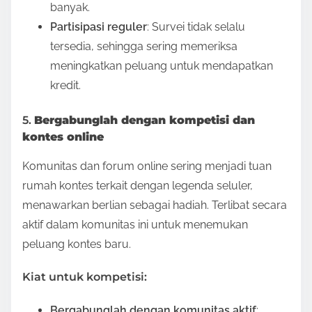
banyak.
Partisipasi reguler
: Survei tidak selalu
tersedia, sehingga sering memeriksa
meningkatkan peluang untuk mendapatkan
kredit.
5.
Bergabunglah dengan kompetisi dan
kontes online
Komunitas dan forum online sering menjadi tuan
rumah kontes terkait dengan legenda seluler,
menawarkan berlian sebagai hadiah. Terlibat secara
aktif dalam komunitas ini untuk menemukan
peluang kontes baru.
Kiat untuk kompetisi:
Bergabunglah dengan komunitas aktif
: