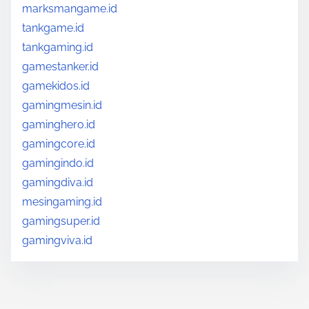
marksmangame.id
tankgame.id
tankgaming.id
gamestanker.id
gamekidos.id
gamingmesin.id
gaminghero.id
gamingcore.id
gamingindo.id
gamingdiva.id
mesingaming.id
gamingsuper.id
gamingviva.id