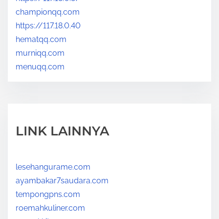
championqq.com
https://117.18.0.40
hematqq.com
murniqq.com
menuqq.com
LINK LAINNYA
lesehangurame.com
ayambakar7saudara.com
tempongpns.com
roemahkuliner.com