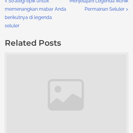
P
<
Strategi epik untuk
Menjelajahi Legenda Ikonik
memenangkan mabar Anda
Permainan Seluler
>
o
berikutnya di legenda
s
seluler
t
Related Posts
s
Image Placeholder
n
a
v
i
g
a
t