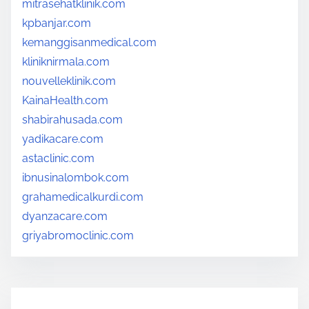
mitrasehatklinik.com
kpbanjar.com
kemanggisanmedical.com
kliniknirmala.com
nouvelleklinik.com
KainaHealth.com
shabirahusada.com
yadikacare.com
astaclinic.com
ibnusinalombok.com
grahamedicalkurdi.com
dyanzacare.com
griyabromoclinic.com