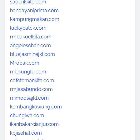
saoenkkito.com
handayaniprima.com
kampungmakan.com
luckycatck.com
rmbakoelkita.com
angelesehan.com
bluejasminejkt.com
Mrobak.com
miekungfu.com
cafetemankita.com
rmjasabundo.com
mimoosajkt.com
kembangkawung.com
chungiwa.com
ikanbakarcianjur.com
kpjisehat.com