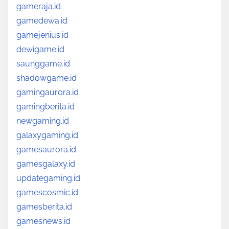
gameraja.id
gamedewa.id
gamejenius.id
dewigame.id
saunggame.id
shadowgame.id
gamingaurora.id
gamingberita.id
newgaming.id
galaxygaming.id
gamesaurora.id
gamesgalaxy.id
updategaming.id
gamescosmic.id
gamesberita.id
gamesnews.id