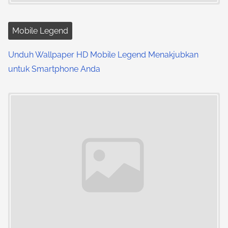
i
Mobile Legend
o
Unduh Wallpaper HD Mobile Legend Menakjubkan
n
untuk Smartphone Anda
Image Placeholder