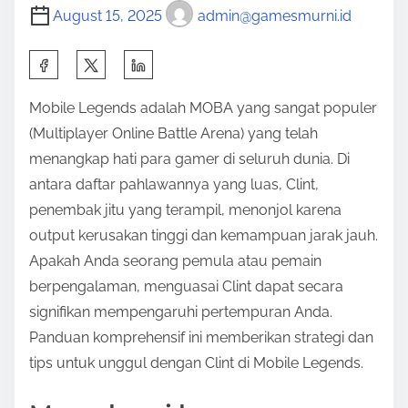
August 15, 2025
admin@gamesmurni.id
S
h
Mobile Legends adalah MOBA yang sangat populer
a
(Multiplayer Online Battle Arena) yang telah
r
menangkap hati para gamer di seluruh dunia. Di
e
antara daftar pahlawannya yang luas, Clint,
t
penembak jitu yang terampil, menonjol karena
h
output kerusakan tinggi dan kemampuan jarak jauh.
i
Apakah Anda seorang pemula atau pemain
s
berpengalaman, menguasai Clint dapat secara
p
signifikan mempengaruhi pertempuran Anda.
o
Panduan komprehensif ini memberikan strategi dan
s
tips untuk unggul dengan Clint di Mobile Legends.
t
o