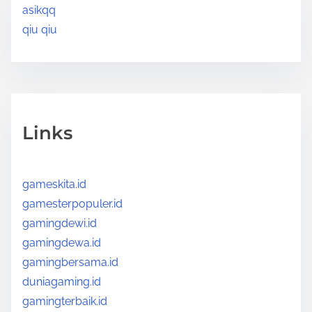
asikqq
qiu qiu
Links
gameskita.id
gamesterpopuler.id
gamingdewi.id
gamingdewa.id
gamingbersama.id
duniagaming.id
gamingterbaik.id