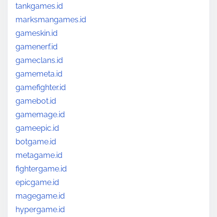
tankgames.id
marksmangames.id
gameskin.id
gamenerf.id
gameclans.id
gamemeta.id
gamefighter.id
gamebot.id
gamemage.id
gameepic.id
botgame.id
metagame.id
fightergame.id
epicgame.id
magegame.id
hypergame.id