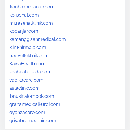
ikanbakarcianjur.com
kpjisehat.com
mitrasehatklinik.com
kpbanjar.com
kemanggisanmedical.com
kliniknirmala.com
nouvelleklinik.com
KainaHealth.com
shabirahusada.com
yadikacare.com
astaclinic.com
ibnusinalombok.com
grahamedicalkurdi.com
dyanzacare.com
griyabromoclinic.com