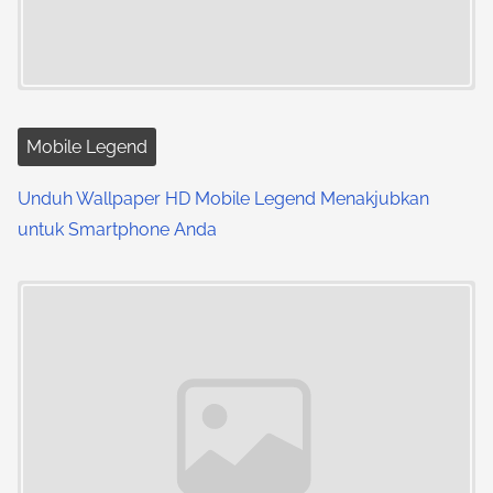
a
t
i
Mobile Legend
o
Unduh Wallpaper HD Mobile Legend Menakjubkan
n
untuk Smartphone Anda
Image Placeholder