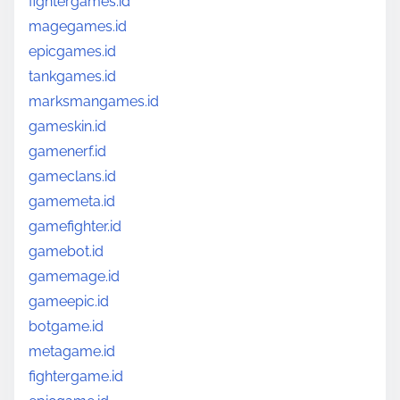
fightergames.id
magegames.id
epicgames.id
tankgames.id
marksmangames.id
gameskin.id
gamenerf.id
gameclans.id
gamemeta.id
gamefighter.id
gamebot.id
gamemage.id
gameepic.id
botgame.id
metagame.id
fightergame.id