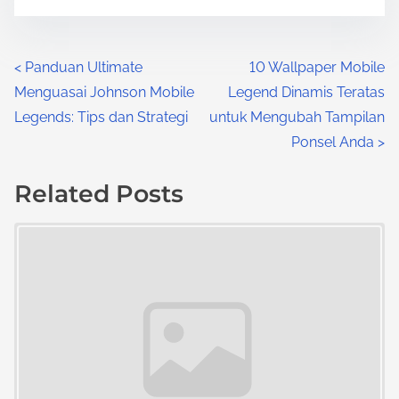
n
:
P
<
Panduan Ultimate
10 Wallpaper Mobile
Menguasai Johnson Mobile
Legend Dinamis Teratas
o
Legends: Tips dan Strategi
untuk Mengubah Tampilan
s
Ponsel Anda
>
t
Related Posts
s
Image Placeholder
n
a
v
i
g