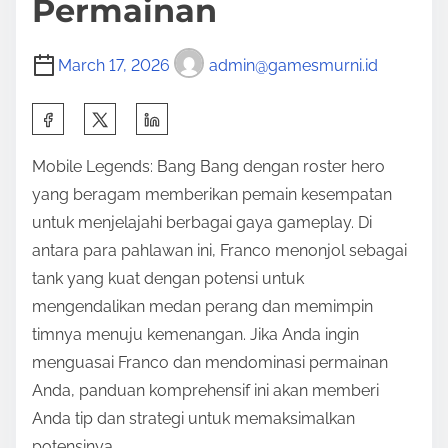
Permainan
March 17, 2026
admin@gamesmurni.id
S
h
Mobile Legends: Bang Bang dengan roster hero
a
yang beragam memberikan pemain kesempatan
r
untuk menjelajahi berbagai gaya gameplay. Di
e
antara para pahlawan ini, Franco menonjol sebagai
t
tank yang kuat dengan potensi untuk
h
mengendalikan medan perang dan memimpin
i
timnya menuju kemenangan. Jika Anda ingin
s
menguasai Franco dan mendominasi permainan
p
Anda, panduan komprehensif ini akan memberi
o
Anda tip dan strategi untuk memaksimalkan
s
potensinya.