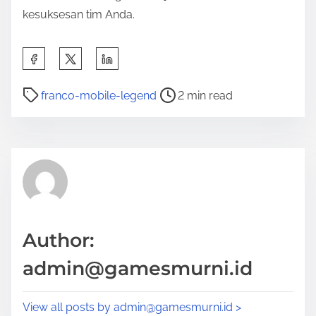
kesuksesan tim Anda.
S
h
P
a
franco-mobile-legend
2 min read
o
r
s
e
t
t
r
h
e
i
a
s
d
p
Author:
t
o
admin@gamesmurni.id
i
s
m
t
View all posts by
admin@gamesmurni.id
>
e
o