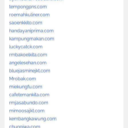
tempongpns.com
roemahkuliner.com
saoenkkito.com
handayaniprima.com
kampungmakan.com
luckycatck.com
rmbakoelkita.com
angelesehan.com
bluejasminejkt.com
Mrobak.com
miekungfu.com
cafetemankita.com
rmjasabundo.com
mimoosajkt.com
kembangkawung.com
chungiwa.com