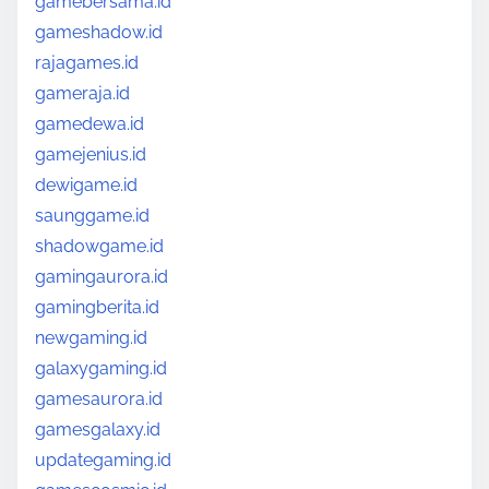
gamebersama.id
gameshadow.id
rajagames.id
gameraja.id
gamedewa.id
gamejenius.id
dewigame.id
saunggame.id
shadowgame.id
gamingaurora.id
gamingberita.id
newgaming.id
galaxygaming.id
gamesaurora.id
gamesgalaxy.id
updategaming.id