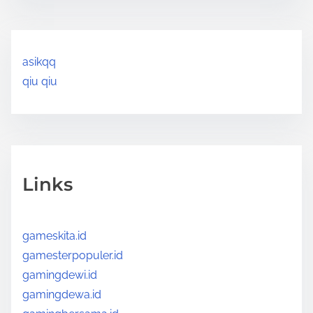
asikqq
qiu qiu
Links
gameskita.id
gamesterpopuler.id
gamingdewi.id
gamingdewa.id