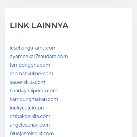
LINK LAINNYA
lesehangurame.com
ayambakar7saudara.com
tempongpns.com
roemahkuliner.com
saoenkkito.com
handayaniprima.com
kampungmakan.com
luckycatck.com
rmbakoelkita.com
angelesehan.com
bluejasminejkt.com