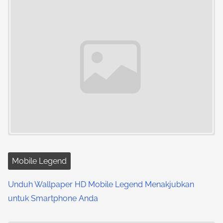
n
a
v
i
g
a
t
i
Mobile Legend
o
Unduh Wallpaper HD Mobile Legend Menakjubkan
n
untuk Smartphone Anda
Image Placeholder