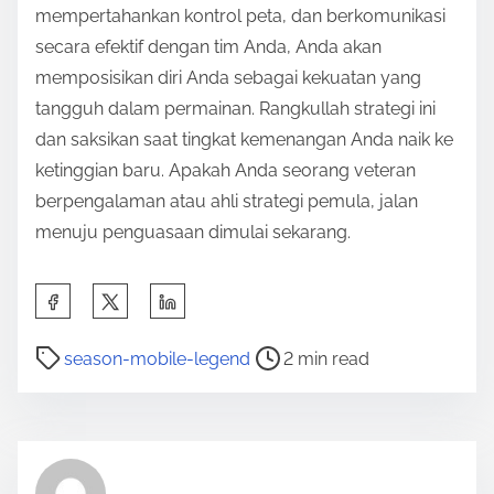
mempertahankan kontrol peta, dan berkomunikasi
secara efektif dengan tim Anda, Anda akan
memposisikan diri Anda sebagai kekuatan yang
tangguh dalam permainan. Rangkullah strategi ini
dan saksikan saat tingkat kemenangan Anda naik ke
ketinggian baru. Apakah Anda seorang veteran
berpengalaman atau ahli strategi pemula, jalan
menuju penguasaan dimulai sekarang.
S
h
P
a
season-mobile-legend
2 min read
o
r
s
e
t
t
r
h