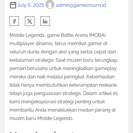
July 6, 2025
admin@gamesmurni.id
S
h
Mobile Legends, game Battle Arena (MOBA)
a
multiplayer dinamis, terus memikat gamer di
r
seluruh dunia dengan aksi yang serba cepat dan
e
kedalaman strategis. Saat musim baru terungkap,
t
pemain berusaha untuk meningkatkan gameplay
h
mereka dan naik melalui peringkat. Keberhasilan
i
tidak hanya membutuhkan keterampilan mekanis
s
tetapi juga penguasaan strategis. Dalam artikel ini,
p
kami mengeksplorasi strategi penting untuk
o
membantu Anda menaklukkan medan perang di
s
musim baru Mobile Legends.
t
o