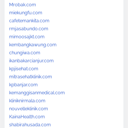
Mrobak.com
miekungfu.com
cafetemankita.com
rmjasabundo.com
mimoosajkt.com
kembangkawung.com
chungiwa.com
ikanbakarcianjur.com
kpjisehat.com
mitrasehatklinik.com
kpbanjar.com
kemanggisanmedical.com
kliniknirmala.com
nouvelleklinik.com
KainaHealth.com
shabirahusada.com