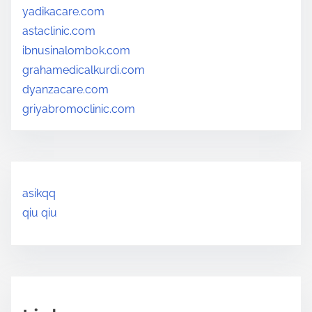
yadikacare.com
astaclinic.com
ibnusinalombok.com
grahamedicalkurdi.com
dyanzacare.com
griyabromoclinic.com
asikqq
qiu qiu