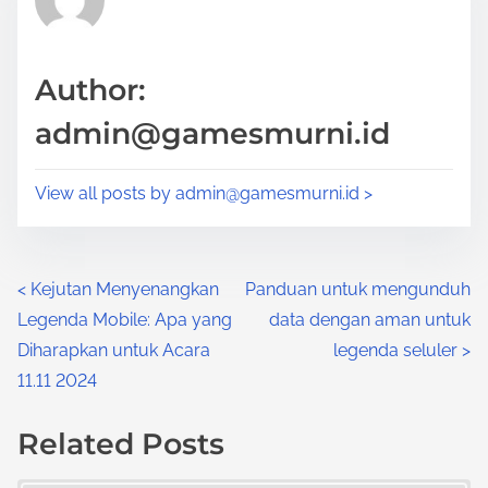
e
i
a
s
d
p
Author:
t
o
admin@gamesmurni.id
i
s
m
t
View all posts by
admin@gamesmurni.id
>
e
o
n
:
P
<
Kejutan Menyenangkan
Panduan untuk mengunduh
Legenda Mobile: Apa yang
data dengan aman untuk
o
Diharapkan untuk Acara
legenda seluler
>
s
11.11 2024
t
Related Posts
s
Image Placeholder