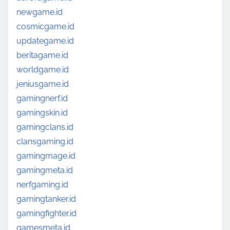
newgame.id
cosmicgame.id
updategame.id
beritagame.id
worldgame.id
jeniusgame.id
gamingnerf.id
gamingskin.id
gamingclans.id
clansgaming.id
gamingmage.id
gamingmeta.id
nerfgaming.id
gamingtanker.id
gamingfighter.id
gamesmeta.id