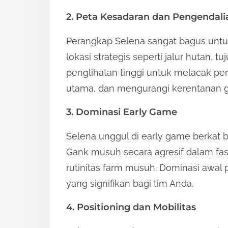
2. Peta Kesadaran dan Pengendali
Perangkap Selena sangat bagus untu
lokasi strategis seperti jalur hutan, 
penglihatan tinggi untuk melacak pe
utama, dan mengurangi kerentanan g
3. Dominasi Early Game
Selena unggul di early game berkat b
Gank musuh secara agresif dalam fas
rutinitas farm musuh. Dominasi awa
yang signifikan bagi tim Anda.
4. Positioning dan Mobilitas