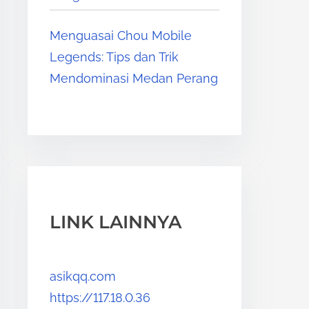
Menguasai Chou Mobile
Legends: Tips dan Trik
Mendominasi Medan Perang
LINK LAINNYA
asikqq.com
https://117.18.0.36