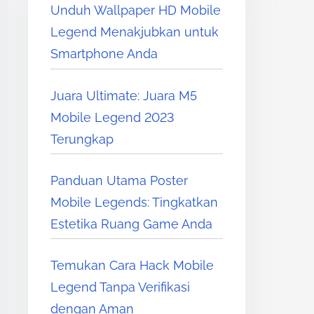
Unduh Wallpaper HD Mobile
Legend Menakjubkan untuk
Smartphone Anda
Juara Ultimate: Juara M5
Mobile Legend 2023
Terungkap
Panduan Utama Poster
Mobile Legends: Tingkatkan
Estetika Ruang Game Anda
Temukan Cara Hack Mobile
Legend Tanpa Verifikasi
dengan Aman