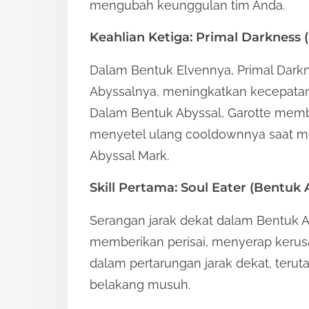
mengubah keunggulan tim Anda.
Keahlian Ketiga: Primal Darkness 
Dalam Bentuk Elvennya, Primal Dar
Abyssalnya, meningkatkan kecepata
Dalam Bentuk Abyssal, Garotte memb
menyetel ulang cooldownnya saat 
Abyssal Mark.
Skill Pertama: Soul Eater (Bentuk 
Serangan jarak dekat dalam Bentuk A
memberikan perisai, menyerap kerus
dalam pertarungan jarak dekat, teru
belakang musuh.