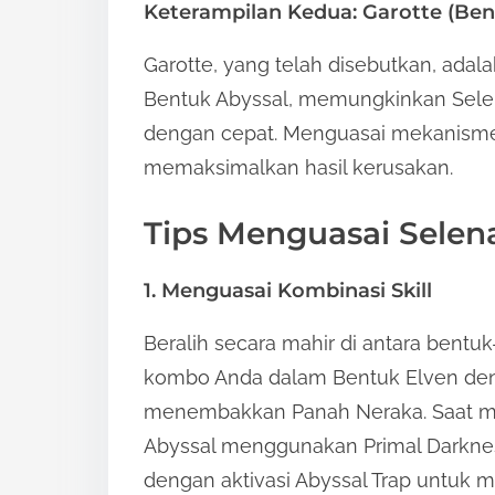
Keterampilan Kedua: Garotte (Ben
Garotte, yang telah disebutkan, adal
Bentuk Abyssal, memungkinkan Sele
dengan cepat. Menguasai mekanisme 
memaksimalkan hasil kerusakan.
Tips Menguasai Selen
1. Menguasai Kombinasi Skill
Beralih secara mahir di antara bentu
kombo Anda dalam Bentuk Elven de
menembakkan Panah Neraka. Saat mus
Abyssal menggunakan Primal Darkness,
dengan aktivasi Abyssal Trap untu