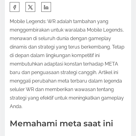
S
h
Mobile Legends: WR adalah tambahan yang
a
menggembirakan untuk waralaba Mobile Legends,
r
menawan di seluruh dunia dengan gameplay
e
dinamis dan strategi yang terus berkembang. Tetap
t
di depan dalam lingkungan kompetitif ini
h
membutuhkan adaptasi konstan terhadap META
i
baru dan penguasaan strategi canggih. Artikel ini
s
menggali perubahan meta terbaru dalam legenda
p
seluler WR dan memberikan wawasan tentang
o
strategi yang efektif untuk meningkatkan gameplay
s
Anda.
t
o
Memahami meta saat ini
n
: