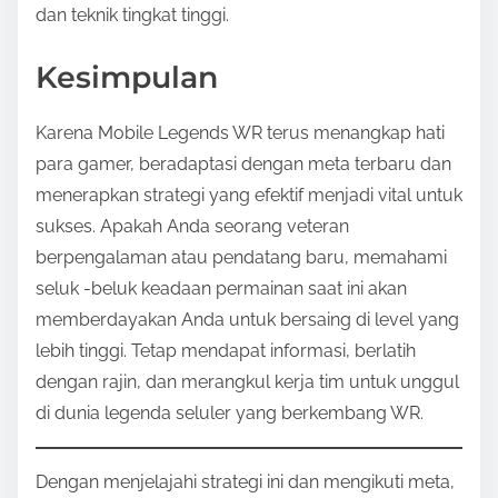
dan teknik tingkat tinggi.
Kesimpulan
Karena Mobile Legends WR terus menangkap hati
para gamer, beradaptasi dengan meta terbaru dan
menerapkan strategi yang efektif menjadi vital untuk
sukses. Apakah Anda seorang veteran
berpengalaman atau pendatang baru, memahami
seluk -beluk keadaan permainan saat ini akan
memberdayakan Anda untuk bersaing di level yang
lebih tinggi. Tetap mendapat informasi, berlatih
dengan rajin, dan merangkul kerja tim untuk unggul
di dunia legenda seluler yang berkembang WR.
Dengan menjelajahi strategi ini dan mengikuti meta,