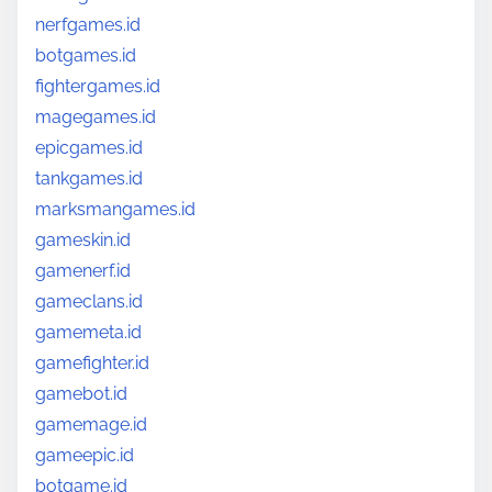
nerfgames.id
botgames.id
fightergames.id
magegames.id
epicgames.id
tankgames.id
marksmangames.id
gameskin.id
gamenerf.id
gameclans.id
gamemeta.id
gamefighter.id
gamebot.id
gamemage.id
gameepic.id
botgame.id