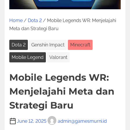
Home
/
Dota 2
/ Mobile Legends WR: Menjelajahi
Meta dan Strategi Baru
Dota 2
Genshin Impact
Minecraft
Mobile Legend
Valorant
Mobile Legends WR:
Menjelajahi Meta dan
Strategi Baru
June 12, 2025
admin@gamesmurni.id