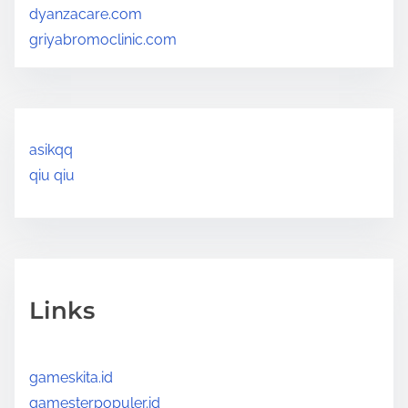
dyanzacare.com
griyabromoclinic.com
asikqq
qiu qiu
Links
gameskita.id
gamesterpopuler.id