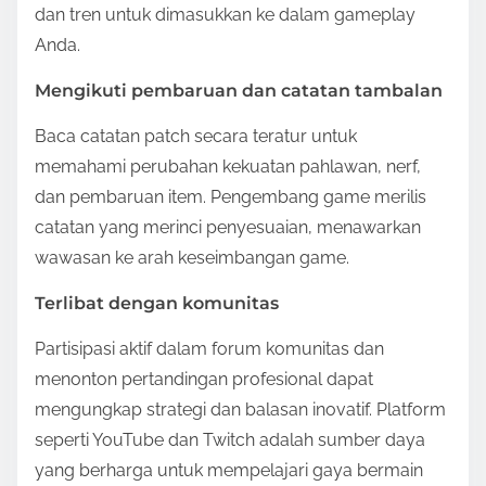
dan tren untuk dimasukkan ke dalam gameplay
Anda.
Mengikuti pembaruan dan catatan tambalan
Baca catatan patch secara teratur untuk
memahami perubahan kekuatan pahlawan, nerf,
dan pembaruan item. Pengembang game merilis
catatan yang merinci penyesuaian, menawarkan
wawasan ke arah keseimbangan game.
Terlibat dengan komunitas
Partisipasi aktif dalam forum komunitas dan
menonton pertandingan profesional dapat
mengungkap strategi dan balasan inovatif. Platform
seperti YouTube dan Twitch adalah sumber daya
yang berharga untuk mempelajari gaya bermain