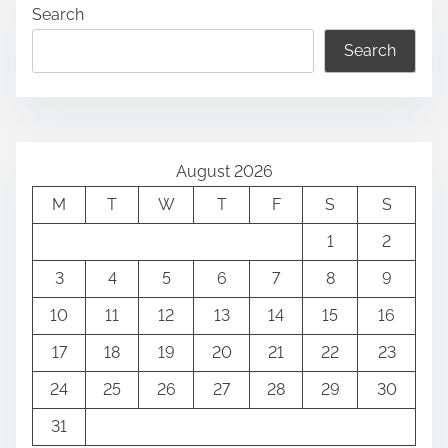
Search
Search
August 2026
M
T
W
T
F
S
S
1
2
3
4
5
6
7
8
9
10
11
12
13
14
15
16
17
18
19
20
21
22
23
24
25
26
27
28
29
30
31