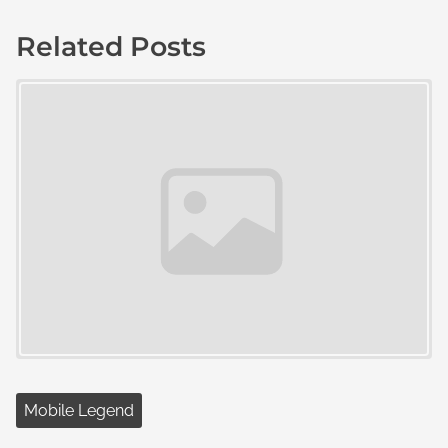
s
Related Posts
t
Image Placeholder
s
n
a
v
i
g
a
t
i
Mobile Legend