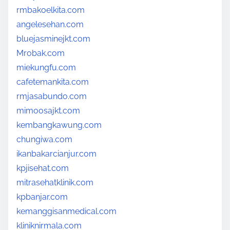
rmbakoelkita.com
angelesehan.com
bluejasminejkt.com
Mrobak.com
miekungfu.com
cafetemankita.com
rmjasabundo.com
mimoosajkt.com
kembangkawung.com
chungiwa.com
ikanbakarcianjur.com
kpjisehat.com
mitrasehatklinik.com
kpbanjar.com
kemanggisanmedical.com
kliniknirmala.com