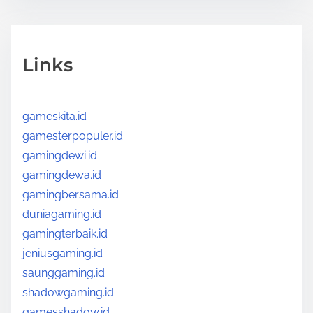
Links
gameskita.id
gamesterpopuler.id
gamingdewi.id
gamingdewa.id
gamingbersama.id
duniagaming.id
gamingterbaik.id
jeniusgaming.id
saunggaming.id
shadowgaming.id
gamesshadow.id