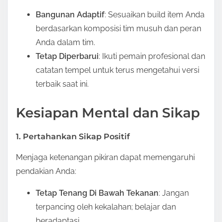
Bangunan Adaptif
: Sesuaikan build item Anda
berdasarkan komposisi tim musuh dan peran
Anda dalam tim.
Tetap Diperbarui
: Ikuti pemain profesional dan
catatan tempel untuk terus mengetahui versi
terbaik saat ini.
Kesiapan Mental dan Sikap
1. Pertahankan Sikap Positif
Menjaga ketenangan pikiran dapat memengaruhi
pendakian Anda:
Tetap Tenang Di Bawah Tekanan
: Jangan
terpancing oleh kekalahan; belajar dan
beradaptasi.