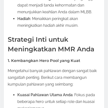
dapat menjadi tanda kehormatan dan
menunjukkan keahlian Anda dalam MLBB.
Hadiah
: Menaikkan peringkat akan
meningkatkan hadiah akhir musim.
Strategi Inti untuk
Meningkatkan MMR Anda
1. Kembangkan Hero Pool yang Kuat
Mengetahui banyak pahlawan dengan sangat baik
sangatlah penting. Berikut cara membangun
kumpulan pahlawan yang seimbang:
Kuasai Pahlawan Utama Anda
: Fokus pada
beberapa hero untuk setiap role dan kuasai