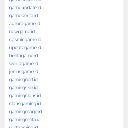
gameupdate.id
gameberita.id
auroragame.id
newgame.id
cosmicgame.id
updategame.id
beritagame.id
worldgame.id
jeniusgame.id
gamingnerf.id
gamingskin.id
gamingclans.id
clansgaming.id
gamingmage.id
gamingmeta.id
nerfgaming.id