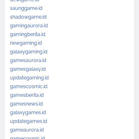
saunggame.id
shadowgame.id
gamingaurora.id
gamingberita.id
newgaming.id
galaxygaming.id
gamesaurora.id
gamesgalaxy.id
updategaming.id
gamescosmic.id
gamesberita.id
gamesnews.id
galaxygames.id
updategames.id
gameaurora.id
gamecosmic.id