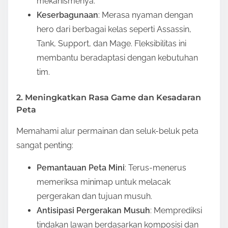
mekanismenya.
Keserbagunaan
: Merasa nyaman dengan
hero dari berbagai kelas seperti Assassin,
Tank, Support, dan Mage. Fleksibilitas ini
membantu beradaptasi dengan kebutuhan
tim.
2. Meningkatkan Rasa Game dan Kesadaran
Peta
Memahami alur permainan dan seluk-beluk peta
sangat penting:
Pemantauan Peta Mini
: Terus-menerus
memeriksa minimap untuk melacak
pergerakan dan tujuan musuh.
Antisipasi Pergerakan Musuh
: Memprediksi
tindakan lawan berdasarkan komposisi dan