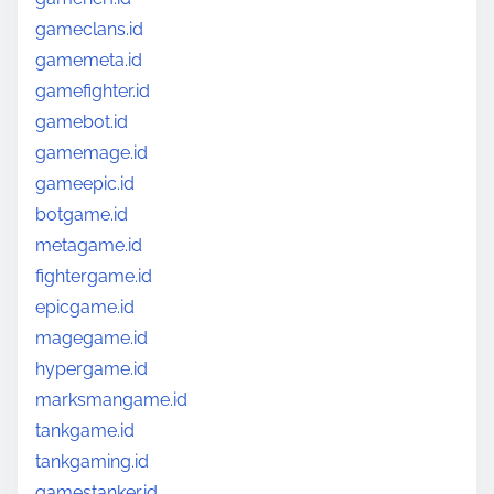
gameclans.id
gamemeta.id
gamefighter.id
gamebot.id
gamemage.id
gameepic.id
botgame.id
metagame.id
fightergame.id
epicgame.id
magegame.id
hypergame.id
marksmangame.id
tankgame.id
tankgaming.id
gamestanker.id