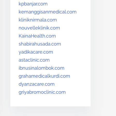
kpbanjar.com
kemanggisanmedical.com
kliniknirmala.com
nouvelleklinik.com
KainaHealth.com
shabirahusada.com
yadikacare.com
astaclinic.com
ibnusinalombok.com
grahamedicalkurdi.com
dyanzacare.com
griyabromoclinic.com