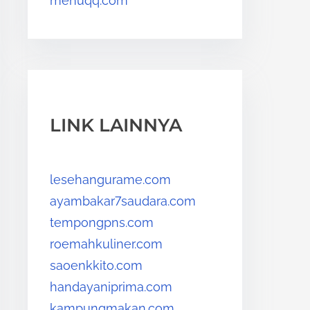
menuqq.com
LINK LAINNYA
lesehangurame.com
ayambakar7saudara.com
tempongpns.com
roemahkuliner.com
saoenkkito.com
handayaniprima.com
kampungmakan.com