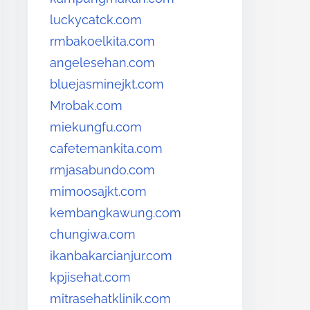
luckycatck.com
rmbakoelkita.com
angelesehan.com
bluejasminejkt.com
Mrobak.com
miekungfu.com
cafetemankita.com
rmjasabundo.com
mimoosajkt.com
kembangkawung.com
chungiwa.com
ikanbakarcianjur.com
kpjisehat.com
mitrasehatklinik.com