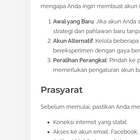
s
mengapa Anda ingin membuat akun M
t
Awal yang Baru
: Jika akun Anda 
o
strategi dan pahlawan baru tanp
n
Akun Alternatif
: Kelola beberapa
:
bereksperimen dengan gaya ber
Peralihan Perangkat
: Pindah ke 
memerlukan pengaturan akun ba
Prasyarat
Sebelum memulai, pastikan Anda mem
Koneksi internet yang stabil.
Akses ke akun email, Facebook, G