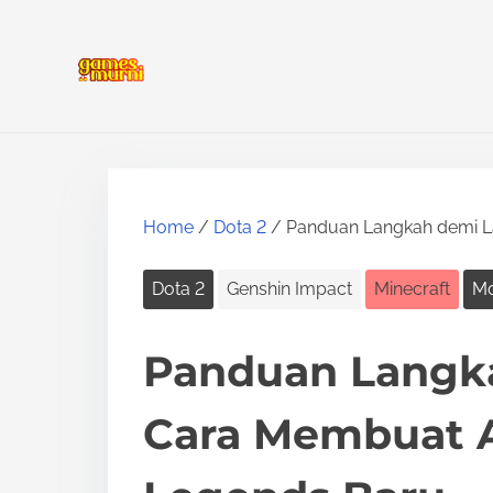
S
k
i
p
t
o
c
Home
/
Dota 2
/ Panduan Langkah demi L
o
n
Dota 2
Genshin Impact
Minecraft
Mo
t
e
Panduan Langk
n
Cara Membuat 
t