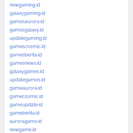
newgaming.id
galaxygaming.id
gamesaurora.id
gamesgalaxy.id
updategaming.id
gamescosmic.id
gamesberita.id
gamesnews.id
galaxygames.id
updategames.id
gameaurora.id
gamecosmic.id
gameupdate.id
gameberita.id
auroragame.id
newgame.id