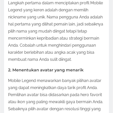
Langkah pertama dalam menciptakan profil Mobile
Legend yang keren adalah dengan memilih
nickname yang unik. Nama pengguna Anda adalah
hal pertama yang dilihat pemain lain, jadi sebaiknya
pilih nama yang mudah diingat tetapi tetap
mencerminkan kepribadian atau strategi bermain
Anda. Cobalah untuk menghindari penggunaan
karakter berlebihan atau angka acak yang bisa
membuat nama Anda sulit diingat.
2. Menentukan avatar yang menarik
Mobile Legend menawarkan banyak pilihan avatar
yang dapat meningkatkan daya tarik profil Anda.
Pemilihan avatar bisa didasarkan pada hero favorit
atau ikon yang paling mewakili gaya bermain Anda.
Sebaiknya pilih avatar dengan resolusi tinggi yang