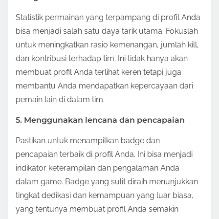
Statistik permainan yang terpampang di profil Anda
bisa menjadi salah satu daya tarik utama. Fokuslah
untuk meningkatkan rasio kemenangan, jumlah kill,
dan kontribusi terhadap tim. Ini tidak hanya akan
membuat profil Anda terlihat keren tetapi juga
membantu Anda mendapatkan kepercayaan dari
pemain lain di dalam tim.
5. Menggunakan lencana dan pencapaian
Pastikan untuk menampilkan badge dan
pencapaian terbaik di profil Anda. Ini bisa menjadi
indikator keterampilan dan pengalaman Anda
dalam game. Badge yang sulit diraih menunjukkan
tingkat dedikasi dan kemampuan yang luar biasa,
yang tentunya membuat profil Anda semakin