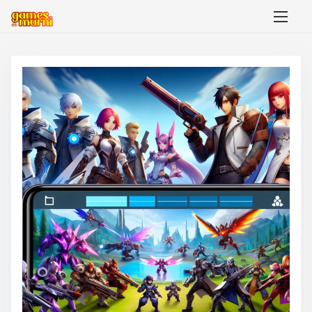
S
k
i
p
t
o
c
o
n
t
e
n
t