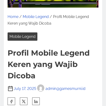
Home
/
Mobile Legend
/ Profil Mobile Legend
Keren yang Wajib Dicoba
Mobile Legend
Profil Mobile Legend
Keren yang Wajib
Dicoba
July 17, 2025
admin@gamesmurni.id
S