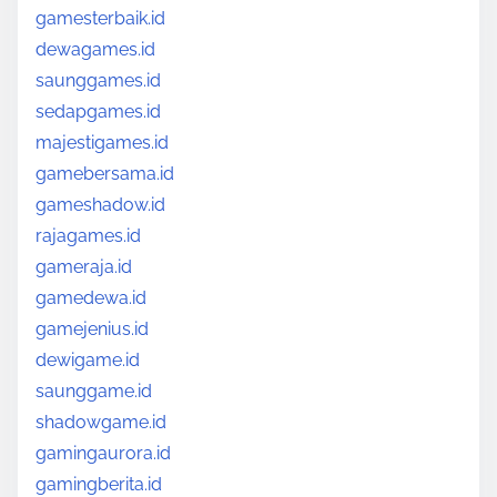
gamesterbaik.id
dewagames.id
saunggames.id
sedapgames.id
majestigames.id
gamebersama.id
gameshadow.id
rajagames.id
gameraja.id
gamedewa.id
gamejenius.id
dewigame.id
saunggame.id
shadowgame.id
gamingaurora.id
gamingberita.id