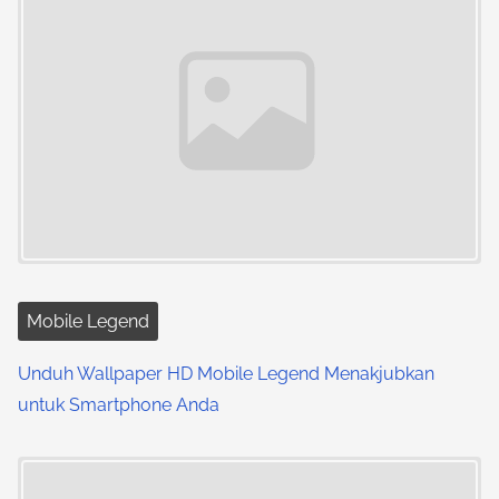
a
v
i
g
a
t
i
Mobile Legend
o
Unduh Wallpaper HD Mobile Legend Menakjubkan
n
untuk Smartphone Anda
Image Placeholder