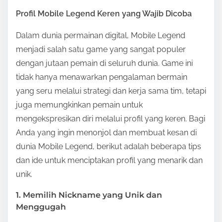
h
Profil Mobile Legend Keren yang Wajib Dicoba
a
r
Dalam dunia permainan digital, Mobile Legend
e
menjadi salah satu game yang sangat populer
t
dengan jutaan pemain di seluruh dunia. Game ini
h
tidak hanya menawarkan pengalaman bermain
i
yang seru melalui strategi dan kerja sama tim, tetapi
s
juga memungkinkan pemain untuk
p
mengekspresikan diri melalui profil yang keren. Bagi
o
Anda yang ingin menonjol dan membuat kesan di
s
dunia Mobile Legend, berikut adalah beberapa tips
t
dan ide untuk menciptakan profil yang menarik dan
o
unik.
n
1. Memilih Nickname yang Unik dan
:
Menggugah