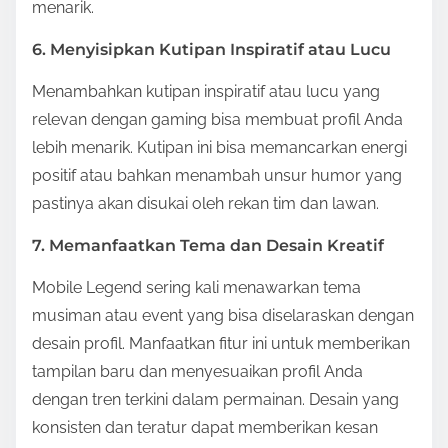
menarik.
6. Menyisipkan Kutipan Inspiratif atau Lucu
Menambahkan kutipan inspiratif atau lucu yang
relevan dengan gaming bisa membuat profil Anda
lebih menarik. Kutipan ini bisa memancarkan energi
positif atau bahkan menambah unsur humor yang
pastinya akan disukai oleh rekan tim dan lawan.
7. Memanfaatkan Tema dan Desain Kreatif
Mobile Legend sering kali menawarkan tema
musiman atau event yang bisa diselaraskan dengan
desain profil. Manfaatkan fitur ini untuk memberikan
tampilan baru dan menyesuaikan profil Anda
dengan tren terkini dalam permainan. Desain yang
konsisten dan teratur dapat memberikan kesan