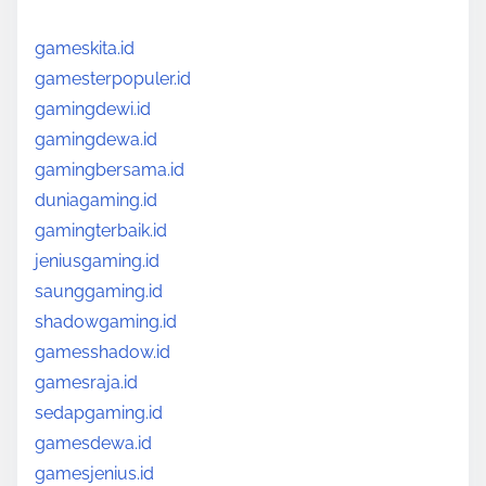
gameskita.id
gamesterpopuler.id
gamingdewi.id
gamingdewa.id
gamingbersama.id
duniagaming.id
gamingterbaik.id
jeniusgaming.id
saunggaming.id
shadowgaming.id
gamesshadow.id
gamesraja.id
sedapgaming.id
gamesdewa.id
gamesjenius.id