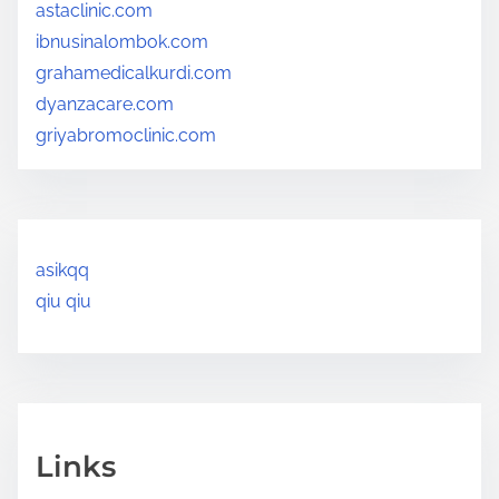
astaclinic.com
ibnusinalombok.com
grahamedicalkurdi.com
dyanzacare.com
griyabromoclinic.com
asikqq
qiu qiu
Links