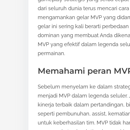
r
dari seluruh dunia terus mencari ca
e
mengamankan gelar MVP yang didamb
t
gelar ini sering kali berarti perbeda
h
dominan yang membuat Anda dikenal. A
i
MVP yang efektif dalam legenda sel
s
permainan.
p
o
Memahami peran MV
s
t
Sebelum menyelam ke dalam strateg
o
menjadi MVP dalam legenda seluler.
n
kinerja terbaik dalam pertandingan,
:
seperti pembunuhan, assist, kematian,
untuk keberhasilan tim. MVP tidak han