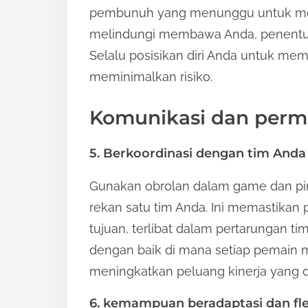
pembunuh yang menunggu untuk meng
melindungi membawa Anda, penentuan
Selalu posisikan diri Anda untuk me
meminimalkan risiko.
Komunikasi dan perma
5. Berkoordinasi dengan tim Anda
Gunakan obrolan dalam game dan pin
rekan satu tim Anda. Ini memastikan
tujuan, terlibat dalam pertarungan ti
dengan baik di mana setiap pemain 
meningkatkan peluang kinerja yang 
6. kemampuan beradaptasi dan flek