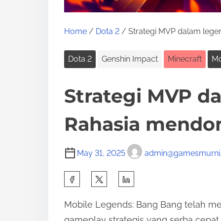
Home
/
Dota 2
/ Strategi MVP dalam lege
Dota 2
Genshin Impact
Minecraft
Mo
Strategi MVP da
Rahasia mendo
May 31, 2025
admin@gamesmurni.
S
h
Mobile Legends: Bang Bang telah m
a
gameplay strategis yang serba cepat