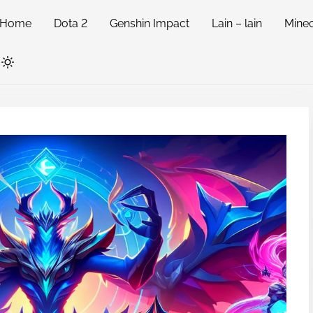
Home
Dota 2
Genshin Impact
Lain – lain
Minec