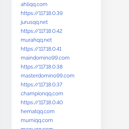
ahliqq.com
https://117.18.0.39
jurusqq.net
https://117.18.0.42
murahqq.net
https://117.18.0.41
maindomino99.com
https://117.18.0.38
masterdomino99.com
https://117.18.0.37
championqq.com
https://117.18.0.40
hematqq.com
murniqq.com