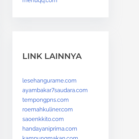
menuqq.com
LINK LAINNYA
lesehangurame.com
ayambakar7saudara.com
tempongpns.com
roemahkuliner.com
saoenkkito.com
handayaniprima.com
kampungmakan.com