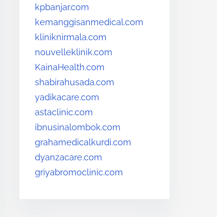
kpbanjar.com
kemanggisanmedical.com
kliniknirmala.com
nouvelleklinik.com
KainaHealth.com
shabirahusada.com
yadikacare.com
astaclinic.com
ibnusinalombok.com
grahamedicalkurdi.com
dyanzacare.com
griyabromoclinic.com