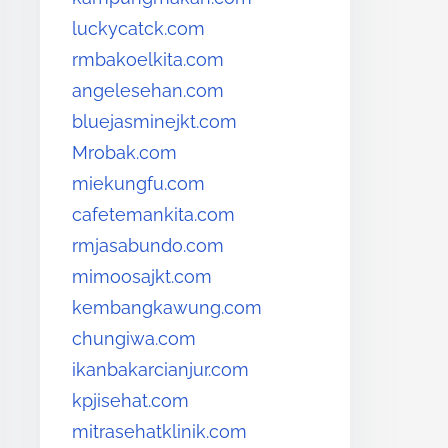
luckycatck.com
rmbakoelkita.com
angelesehan.com
bluejasminejkt.com
Mrobak.com
miekungfu.com
cafetemankita.com
rmjasabundo.com
mimoosajkt.com
kembangkawung.com
chungiwa.com
ikanbakarcianjur.com
kpjisehat.com
mitrasehatklinik.com