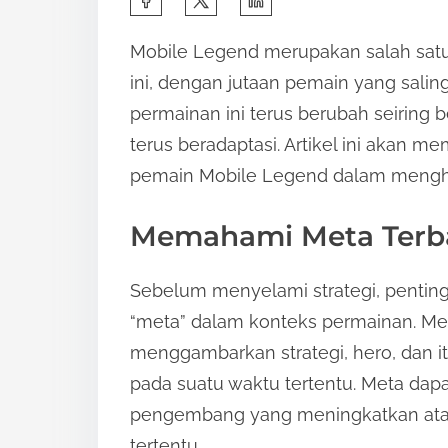
h
Mobile Legend merupakan salah satu
a
ini, dengan jutaan pemain yang sali
r
permainan ini terus berubah seiring
e
terus beradaptasi. Artikel ini akan m
t
pemain Mobile Legend dalam mengha
h
i
Memahami Meta Terb
s
p
Sebelum menyelami strategi, penting
o
“meta” dalam konteks permainan. Meta,
s
menggambarkan strategi, hero, dan i
t
pada suatu waktu tertentu. Meta dap
o
pengembang yang meningkatkan ata
n
tertentu.