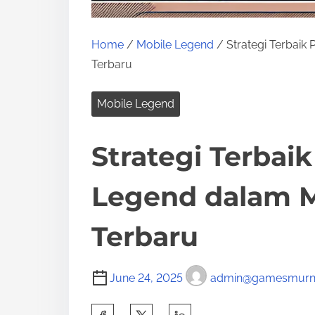
Home
/
Mobile Legend
/ Strategi Terbai
Terbaru
Mobile Legend
Strategi Terbai
Legend dalam 
Terbaru
June 24, 2025
admin@gamesmurni
S