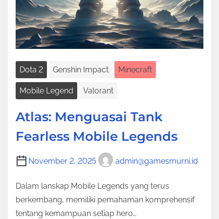
Dota 2
Genshin Impact
Minecraft
Mobile Legend
Valorant
Atlas: Menguasai Tank
Fearless Mobile Legends
November 2, 2025
admin@gamesmurni.id
Dalam lanskap Mobile Legends yang terus
berkembang, memiliki pemahaman komprehensif
tentang kemampuan setiap hero…