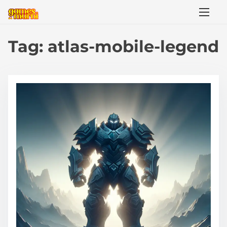
S
k
i
Tag:
atlas-mobile-legend
p
t
o
c
o
n
t
e
n
t