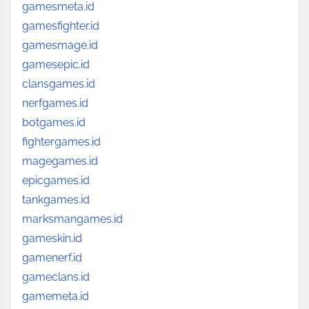
gamesmeta.id
gamesfighter.id
gamesmage.id
gamesepic.id
clansgames.id
nerfgames.id
botgames.id
fightergames.id
magegames.id
epicgames.id
tankgames.id
marksmangames.id
gameskin.id
gamenerf.id
gameclans.id
gamemeta.id