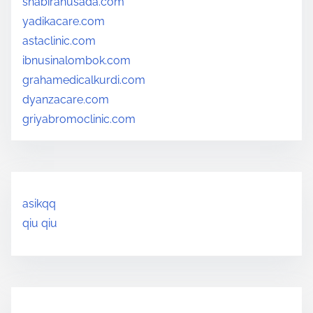
shabirahusada.com
yadikacare.com
astaclinic.com
ibnusinalombok.com
grahamedicalkurdi.com
dyanzacare.com
griyabromoclinic.com
asikqq
qiu qiu