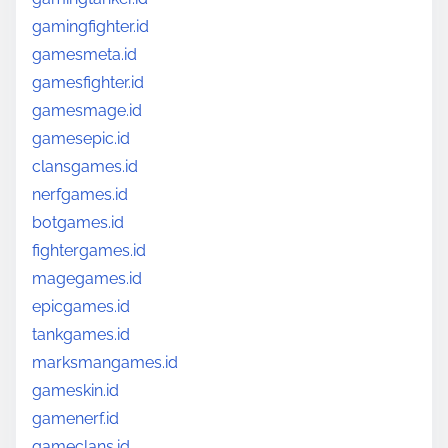
gamingfighter.id
gamesmeta.id
gamesfighter.id
gamesmage.id
gamesepic.id
clansgames.id
nerfgames.id
botgames.id
fightergames.id
magegames.id
epicgames.id
tankgames.id
marksmangames.id
gameskin.id
gamenerf.id
gameclans.id