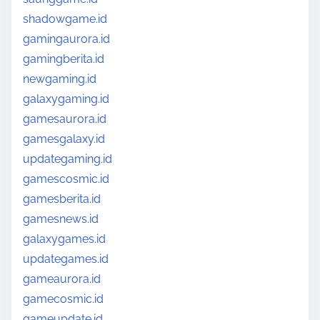
shadowgame.id
gamingaurora.id
gamingberita.id
newgaming.id
galaxygaming.id
gamesaurora.id
gamesgalaxy.id
updategaming.id
gamescosmic.id
gamesberita.id
gamesnews.id
galaxygames.id
updategames.id
gameaurora.id
gamecosmic.id
gameupdate.id