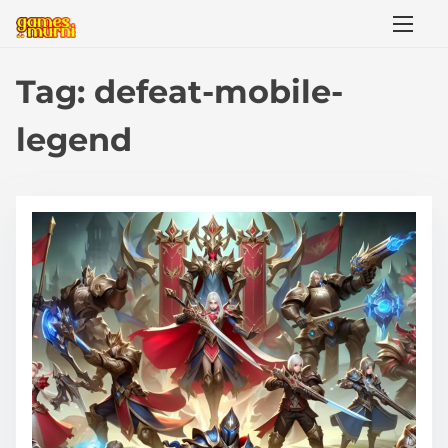
S
k
i
Tag:
defeat-mobile-
p
t
legend
o
c
o
n
t
e
n
t