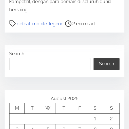
kompetitif, dengan para pemain di seluruh dunia
bersaing…
P
defeat-mobile-legend
2 min read
o
s
t
Search
r
e
Search
a
d
t
i
August 2026
m
M
T
W
T
F
S
S
e
1
2