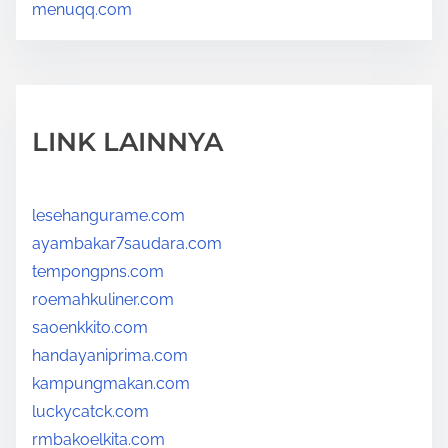
menuqq.com
LINK LAINNYA
lesehangurame.com
ayambakar7saudara.com
tempongpns.com
roemahkuliner.com
saoenkkito.com
handayaniprima.com
kampungmakan.com
luckycatck.com
rmbakoelkita.com