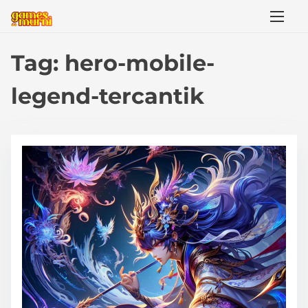
S
k
i
Tag:
hero-mobile-
p
t
legend-tercantik
o
c
o
n
t
e
n
t