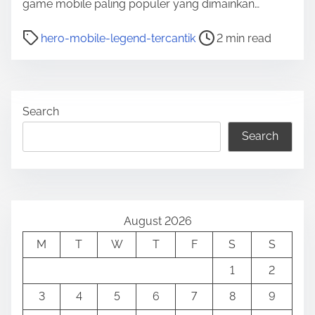
game mobile paling populer yang dimainkan…
P
hero-mobile-legend-tercantik
2 min read
o
s
t
Search
r
e
Search
a
d
t
i
August 2026
m
M
T
W
T
F
S
S
e
1
2
3
4
5
6
7
8
9