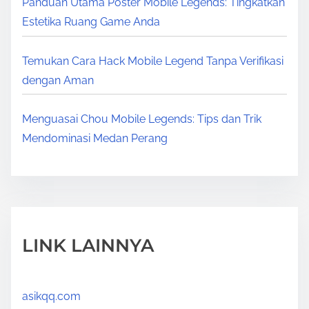
Panduan Utama Poster Mobile Legends: Tingkatkan
Estetika Ruang Game Anda
Temukan Cara Hack Mobile Legend Tanpa Verifikasi
dengan Aman
Menguasai Chou Mobile Legends: Tips dan Trik
Mendominasi Medan Perang
LINK LAINNYA
asikqq.com