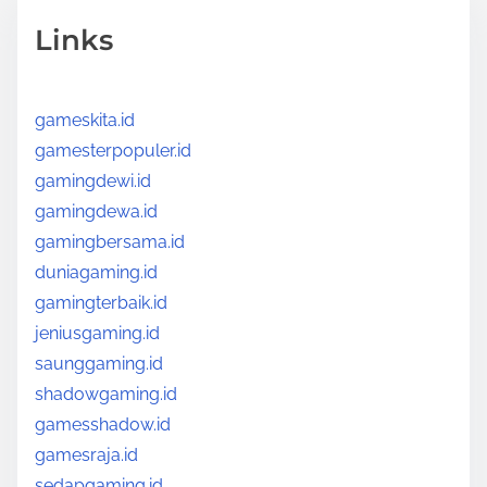
Links
gameskita.id
gamesterpopuler.id
gamingdewi.id
gamingdewa.id
gamingbersama.id
duniagaming.id
gamingterbaik.id
jeniusgaming.id
saunggaming.id
shadowgaming.id
gamesshadow.id
gamesraja.id
sedapgaming.id