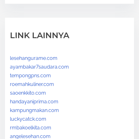
LINK LAINNYA
lesehangurame.com
ayambakar7saudara.com
tempongpns.com
roemahkuliner.com
saoenkkito.com
handayaniprima.com
kampungmakan.com
luckycatck.com
rmbakoelkita.com
angelesehan.com