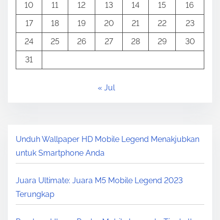
10
11
12
13
14
15
16
17
18
19
20
21
22
23
24
25
26
27
28
29
30
31
« Jul
Unduh Wallpaper HD Mobile Legend Menakjubkan
untuk Smartphone Anda
Juara Ultimate: Juara M5 Mobile Legend 2023
Terungkap