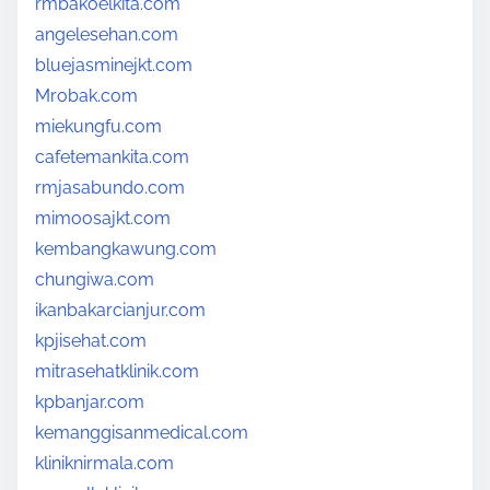
rmbakoelkita.com
angelesehan.com
bluejasminejkt.com
Mrobak.com
miekungfu.com
cafetemankita.com
rmjasabundo.com
mimoosajkt.com
kembangkawung.com
chungiwa.com
ikanbakarcianjur.com
kpjisehat.com
mitrasehatklinik.com
kpbanjar.com
kemanggisanmedical.com
kliniknirmala.com