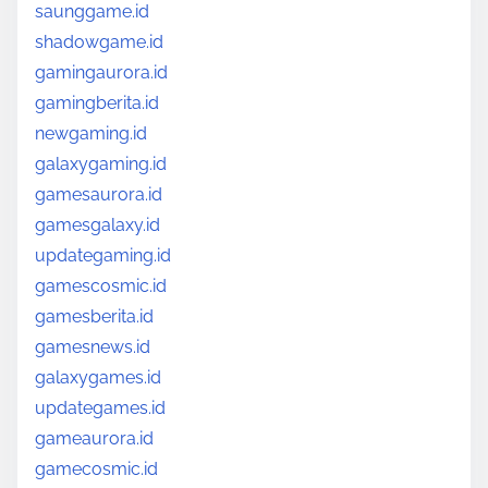
saunggame.id
shadowgame.id
gamingaurora.id
gamingberita.id
newgaming.id
galaxygaming.id
gamesaurora.id
gamesgalaxy.id
updategaming.id
gamescosmic.id
gamesberita.id
gamesnews.id
galaxygames.id
updategames.id
gameaurora.id
gamecosmic.id