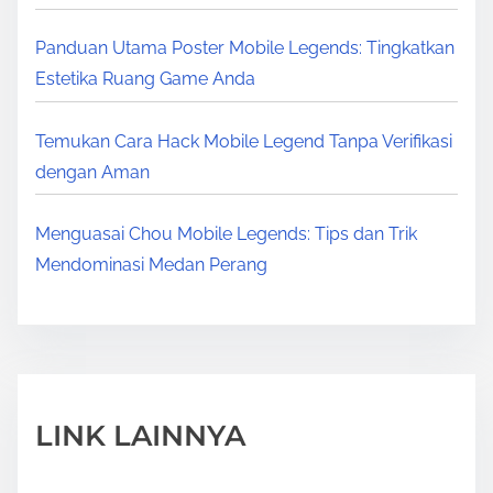
Panduan Utama Poster Mobile Legends: Tingkatkan
Estetika Ruang Game Anda
Temukan Cara Hack Mobile Legend Tanpa Verifikasi
dengan Aman
Menguasai Chou Mobile Legends: Tips dan Trik
Mendominasi Medan Perang
LINK LAINNYA