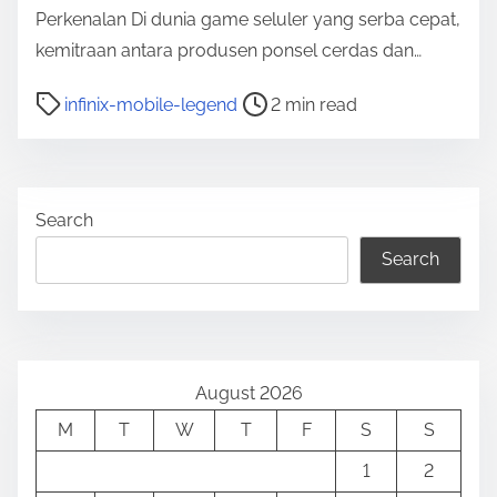
Perkenalan Di dunia game seluler yang serba cepat,
kemitraan antara produsen ponsel cerdas dan…
P
infinix-mobile-legend
2 min read
o
s
t
Search
r
e
Search
a
d
t
i
August 2026
m
M
T
W
T
F
S
S
e
1
2