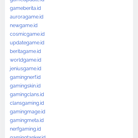
gameberita.id
auroragame.id
newgame.id
cosmicgame.id
updategame.id
beritagame.id
worldgame.id
jeniusgame.id
gamingnerf.id
gamingskin.id
gamingclans.id
clansgaming.id
gamingmage.id
gamingmeta.id
nerfgaming.id
gamingtanker.id