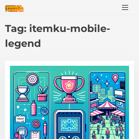
S
k
i
Tag:
itemku-mobile-
p
t
legend
o
c
o
n
t
e
n
t