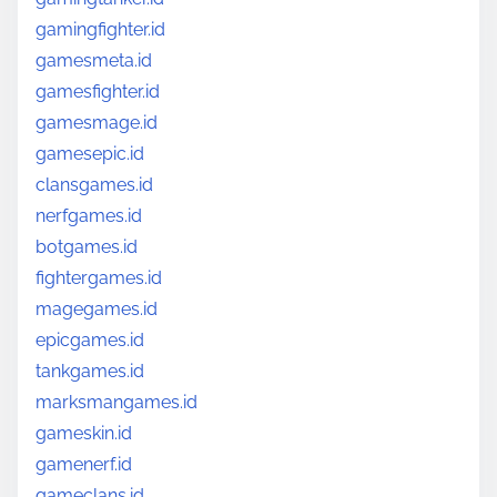
gamingfighter.id
gamesmeta.id
gamesfighter.id
gamesmage.id
gamesepic.id
clansgames.id
nerfgames.id
botgames.id
fightergames.id
magegames.id
epicgames.id
tankgames.id
marksmangames.id
gameskin.id
gamenerf.id
gameclans.id