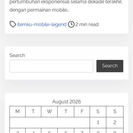
pertumbuhan eksponensial selama dekade terakhir,
dengan permainan mobile…
P
itemku-mobile-legend
2 min read
o
s
t
Search
r
e
Search
a
d
t
i
August 2026
m
M
T
W
T
F
S
S
e
1
2