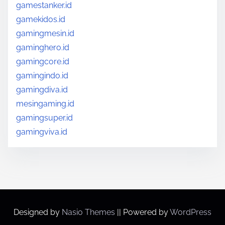
gamestanker.id
gamekidos.id
gamingmesin.id
gaminghero.id
gamingcore.id
gamingindo.id
gamingdiva.id
mesingaming.id
gamingsuper.id
gamingviva.id
Designed by
Nasio Themes
||
Powered by
WordPress