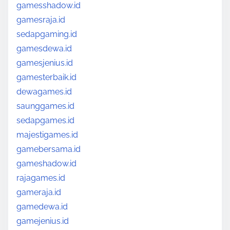
gamesshadow.id
gamesraja.id
sedapgaming.id
gamesdewa.id
gamesjenius.id
gamesterbaik.id
dewagames.id
saunggames.id
sedapgames.id
majestigames.id
gamebersama.id
gameshadow.id
rajagames.id
gameraja.id
gamedewa.id
gamejenius.id