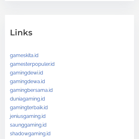
Links
gameskita.id
gamesterpopuler.id
gamingdewi.id
gamingdewa.id
gamingbersama.id
duniagaming.id
gamingterbaik.id
jeniusgaming.id
saunggaming.id
shadowgaming.id