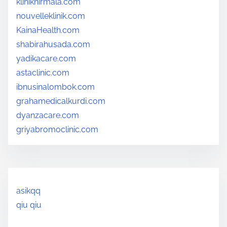
kliniknirmala.com
nouvelleklinik.com
KainaHealth.com
shabirahusada.com
yadikacare.com
astaclinic.com
ibnusinalombok.com
grahamedicalkurdi.com
dyanzacare.com
griyabromoclinic.com
asikqq
qiu qiu