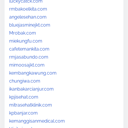
luckycatck.com
rmbakoelkita.com
angelesehan.com
bluejasminejkt.com
Mrobak.com
miekungfu.com
cafetemankita.com
rmjasabundo.com
mimoosajkt.com
kembangkawung.com
chungiwa.com
ikanbakarcianjur.com
kpjisehat.com
mitrasehatklinik.com
kpbanjar.com
kemanggisanmedical.com