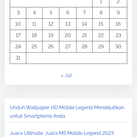
1
2
3
4
5
6
7
8
9
10
11
12
13
14
15
16
17
18
19
20
21
22
23
24
25
26
27
28
29
30
31
« Jul
Unduh Wallpaper HD Mobile Legend Menakjubkan
untuk Smartphone Anda
Juara Ultimate: Juara M5 Mobile Legend 2023