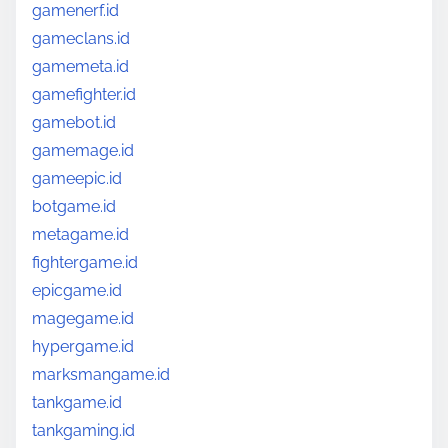
gamenerf.id
gameclans.id
gamemeta.id
gamefighter.id
gamebot.id
gamemage.id
gameepic.id
botgame.id
metagame.id
fightergame.id
epicgame.id
magegame.id
hypergame.id
marksmangame.id
tankgame.id
tankgaming.id