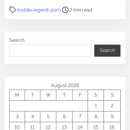
P
mobile-legend-porn
2 min read
o
s
t
Search
r
e
Search
a
d
t
i
August 2026
m
M
T
W
T
F
S
S
e
1
2
3
4
5
6
7
8
9
10
11
12
13
14
15
16