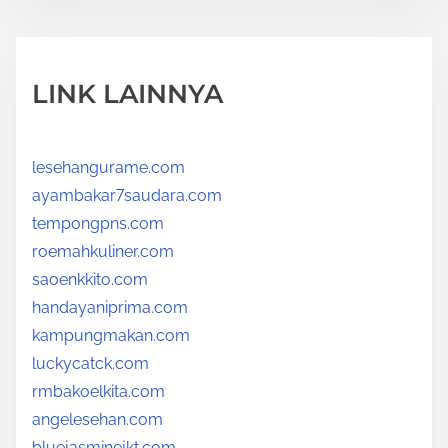
LINK LAINNYA
lesehangurame.com
ayambakar7saudara.com
tempongpns.com
roemahkuliner.com
saoenkkito.com
handayaniprima.com
kampungmakan.com
luckycatck.com
rmbakoelkita.com
angelesehan.com
bluejasminejkt.com