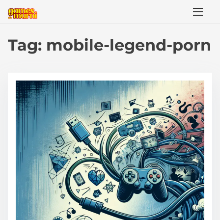
S
k
i
Tag:
mobile-legend-porn
p
t
o
c
o
n
t
e
n
t