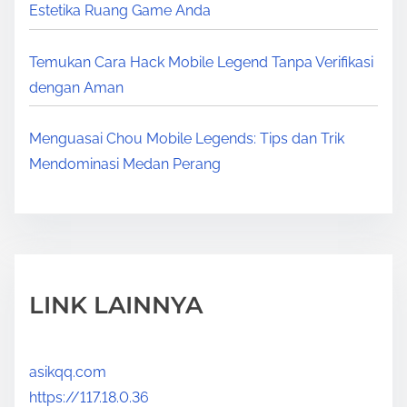
Estetika Ruang Game Anda
Temukan Cara Hack Mobile Legend Tanpa Verifikasi
dengan Aman
Menguasai Chou Mobile Legends: Tips dan Trik
Mendominasi Medan Perang
LINK LAINNYA
asikqq.com
https://117.18.0.36