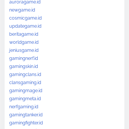
auroragame.id
newgame.id
cosmicgame.id
updategame.id
beritagame.id
worldgame.id
jeniusgame.id
gamingnerf.id
gamingskin.id
gamingclans.id
clansgaming.id
gamingmage.id
gamingmeta.id
nerfgaming.id
gamingtanker.id
gamingfighter.id