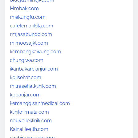
Mrobak.com
miekungfu.com
cafetemankita.com
rmjasabundo.com
mimoosajkt.com
kembangkawung.com
chungiwa.com
ikanbakarcianjur.com
kpjisehat.com
mitrasehatklinik.com
kpbanjar.com
kemanggisanmedical.com
kliniknirmala.com
nouvelleklinik.com
KainaHealth.com
shabirahusada.com