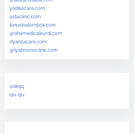
yadikacare.com
astaclinic.com
ibnusinalombok.com
grahamedicalkurdi.com
dyanzacare.com
griyabromoclinic.com
asikqq
qiu qiu