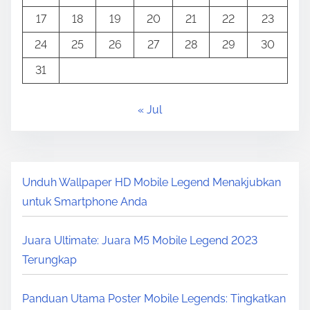
17
18
19
20
21
22
23
24
25
26
27
28
29
30
31
« Jul
Unduh Wallpaper HD Mobile Legend Menakjubkan
untuk Smartphone Anda
Juara Ultimate: Juara M5 Mobile Legend 2023
Terungkap
Panduan Utama Poster Mobile Legends: Tingkatkan