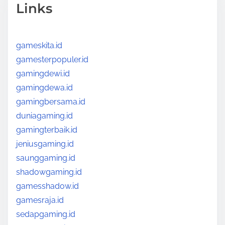
Links
gameskita.id
gamesterpopuler.id
gamingdewi.id
gamingdewa.id
gamingbersama.id
duniagaming.id
gamingterbaik.id
jeniusgaming.id
saunggaming.id
shadowgaming.id
gamesshadow.id
gamesraja.id
sedapgaming.id