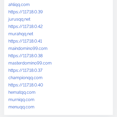
ahliqq.com
https://117.18.0.39
jurusqq.net
https://117.18.0.42
murahqq.net
https://117.18.0.41
maindomino99.com
https://117.18.0.38
masterdomino99.com
https://117.18.0.37
championqq.com
https://117.18.0.40
hematqq.com
murniqq.com
menuqq.com