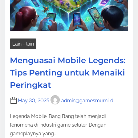
Lain - lain
Menguasai Mobile Legends:
Tips Penting untuk Menaiki
Peringkat
May 30, 2025
admin@gamesmurni.id
Legenda Mobile: Bang Bang telah menjadi
fenomena di industri game seluler. Dengan
gameplaynya yang…