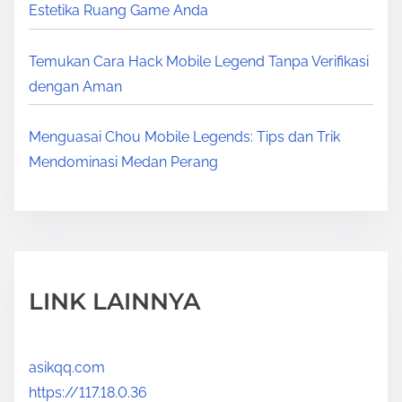
Estetika Ruang Game Anda
Temukan Cara Hack Mobile Legend Tanpa Verifikasi
dengan Aman
Menguasai Chou Mobile Legends: Tips dan Trik
Mendominasi Medan Perang
LINK LAINNYA
asikqq.com
https://117.18.0.36