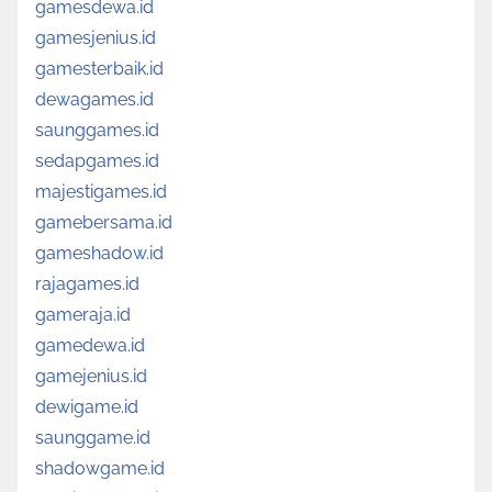
gamesdewa.id
gamesjenius.id
gamesterbaik.id
dewagames.id
saunggames.id
sedapgames.id
majestigames.id
gamebersama.id
gameshadow.id
rajagames.id
gameraja.id
gamedewa.id
gamejenius.id
dewigame.id
saunggame.id
shadowgame.id