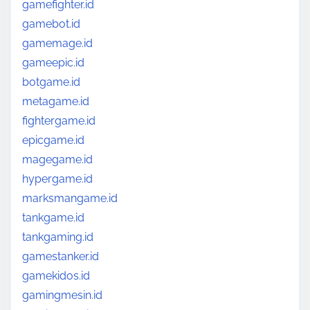
gamefighter.id
gamebot.id
gamemage.id
gameepic.id
botgame.id
metagame.id
fightergame.id
epicgame.id
magegame.id
hypergame.id
marksmangame.id
tankgame.id
tankgaming.id
gamestanker.id
gamekidos.id
gamingmesin.id