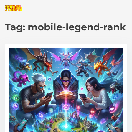
S
k
i
Tag:
mobile-legend-rank
p
t
o
c
o
n
t
e
n
t