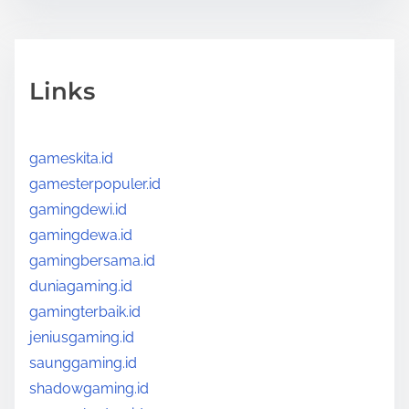
Links
gameskita.id
gamesterpopuler.id
gamingdewi.id
gamingdewa.id
gamingbersama.id
duniagaming.id
gamingterbaik.id
jeniusgaming.id
saunggaming.id
shadowgaming.id