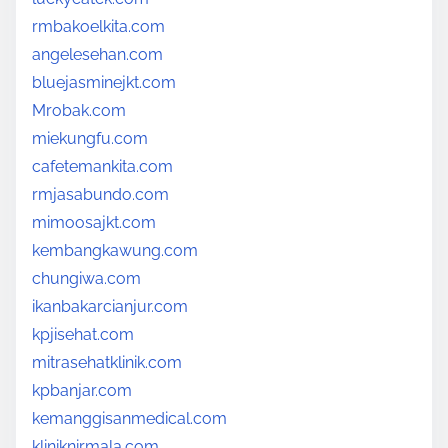
rmbakoelkita.com
angelesehan.com
bluejasminejkt.com
Mrobak.com
miekungfu.com
cafetemankita.com
rmjasabundo.com
mimoosajkt.com
kembangkawung.com
chungiwa.com
ikanbakarcianjur.com
kpjisehat.com
mitrasehatklinik.com
kpbanjar.com
kemanggisanmedical.com
kliniknirmala.com