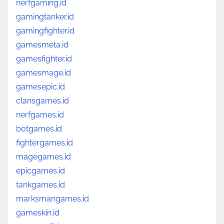
nerfgaming.id
gamingtanker.id
gamingfighter.id
gamesmeta.id
gamesfighter.id
gamesmage.id
gamesepic.id
clansgames.id
nerfgames.id
botgames.id
fightergames.id
magegames.id
epicgames.id
tankgames.id
marksmangames.id
gameskin.id