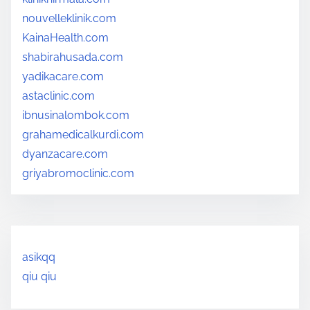
nouvelleklinik.com
KainaHealth.com
shabirahusada.com
yadikacare.com
astaclinic.com
ibnusinalombok.com
grahamedicalkurdi.com
dyanzacare.com
griyabromoclinic.com
asikqq
qiu qiu