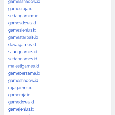
gamesshadow.id
gamesraja.id
sedapgaming.id
gamesdewa.id
gamesjenius.id
gamesterbaik.id
dewagames.id
saunggames.id
sedapgames.id
majestigames.id
gamebersama.id
gameshadow.id
rajagames.id
gameraja.id
gamedewa.id
gamejenius.id