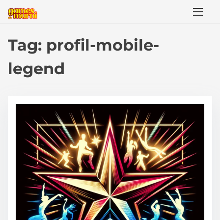
S
k
i
Tag:
profil-mobile-
p
t
legend
o
c
o
n
t
e
n
t