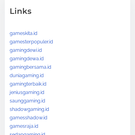
Links
gameskita.id
gamesterpopuler.id
gamingdewi.id
gamingdewa.id
gamingbersama.id
duniagaming.id
gamingterbaik.id
jeniusgaming.id
saunggaming.id
shadowgaming.id
gamesshadow.id
gamesraja.id
sedapgaming.id