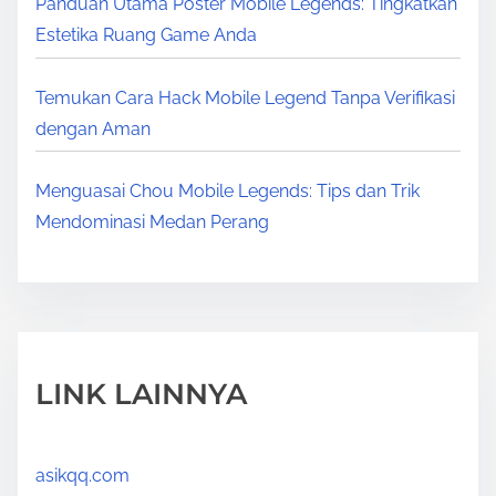
Panduan Utama Poster Mobile Legends: Tingkatkan
Estetika Ruang Game Anda
Temukan Cara Hack Mobile Legend Tanpa Verifikasi
dengan Aman
Menguasai Chou Mobile Legends: Tips dan Trik
Mendominasi Medan Perang
LINK LAINNYA
asikqq.com