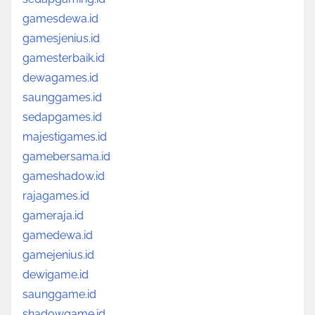
gamesdewa.id
gamesjenius.id
gamesterbaik.id
dewagames.id
saunggames.id
sedapgames.id
majestigames.id
gamebersama.id
gameshadow.id
rajagames.id
gameraja.id
gamedewa.id
gamejenius.id
dewigame.id
saunggame.id
shadowgame.id