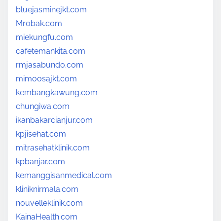
bluejasminejkt.com
Mrobak.com
miekungfu.com
cafetemankita.com
rmjasabundo.com
mimoosajkt.com
kembangkawung.com
chungiwa.com
ikanbakarcianjur.com
kpjisehat.com
mitrasehatklinik.com
kpbanjar.com
kemanggisanmedical.com
kliniknirmala.com
nouvelleklinik.com
KainaHealth.com