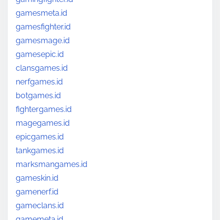
gamesmeta.id
gamesfighter.id
gamesmage.id
gamesepic.id
clansgames.id
nerfgames.id
botgames.id
fightergames.id
magegames.id
epicgames.id
tankgames.id
marksmangames.id
gameskin.id
gamenerf.id
gameclans.id
gamemeta.id