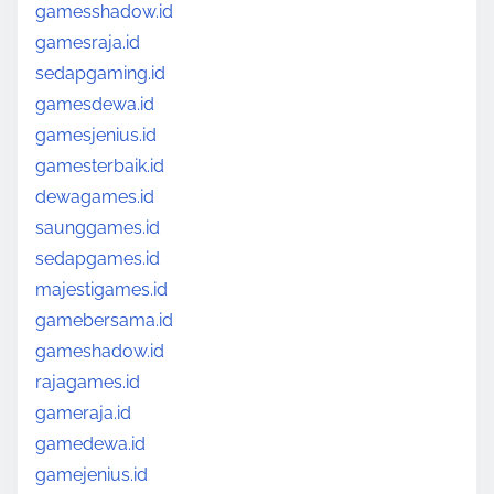
gamesshadow.id
gamesraja.id
sedapgaming.id
gamesdewa.id
gamesjenius.id
gamesterbaik.id
dewagames.id
saunggames.id
sedapgames.id
majestigames.id
gamebersama.id
gameshadow.id
rajagames.id
gameraja.id
gamedewa.id
gamejenius.id