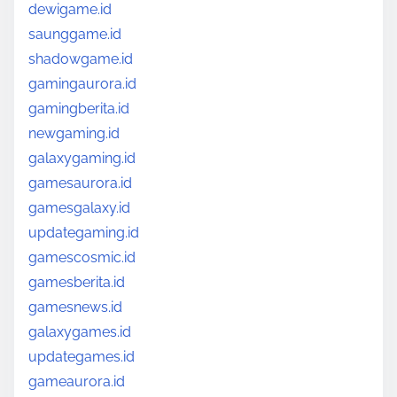
dewigame.id
saunggame.id
shadowgame.id
gamingaurora.id
gamingberita.id
newgaming.id
galaxygaming.id
gamesaurora.id
gamesgalaxy.id
updategaming.id
gamescosmic.id
gamesberita.id
gamesnews.id
galaxygames.id
updategames.id
gameaurora.id