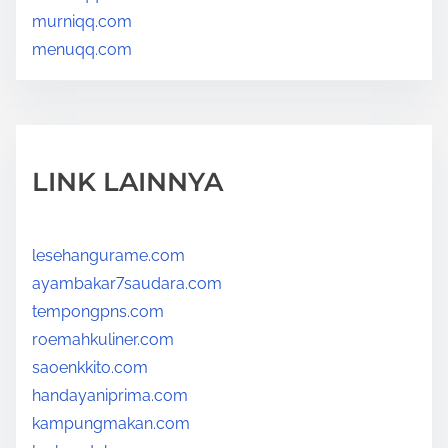
murniqq.com
menuqq.com
LINK LAINNYA
lesehangurame.com
ayambakar7saudara.com
tempongpns.com
roemahkuliner.com
saoenkkito.com
handayaniprima.com
kampungmakan.com