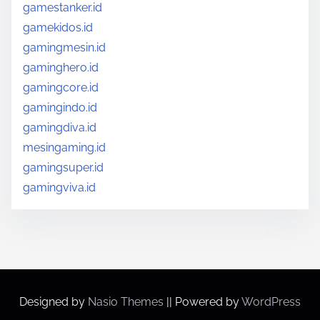
gamestanker.id
gamekidos.id
gamingmesin.id
gaminghero.id
gamingcore.id
gamingindo.id
gamingdiva.id
mesingaming.id
gamingsuper.id
gamingviva.id
Designed by
Nasio Themes
||
Powered by
WordPress