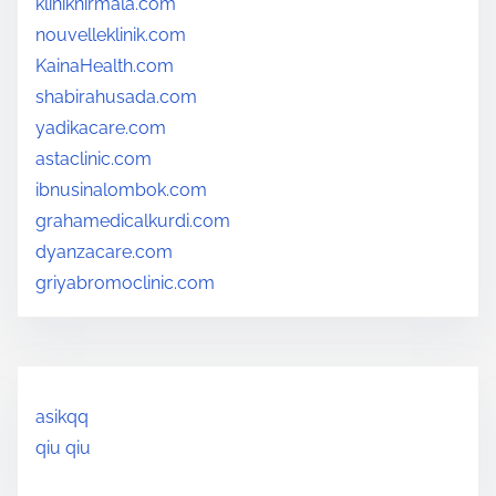
kliniknirmala.com
nouvelleklinik.com
KainaHealth.com
shabirahusada.com
yadikacare.com
astaclinic.com
ibnusinalombok.com
grahamedicalkurdi.com
dyanzacare.com
griyabromoclinic.com
asikqq
qiu qiu