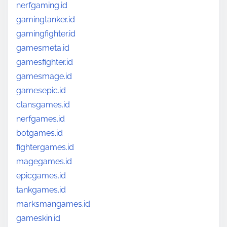
nerfgaming.id
gamingtanker.id
gamingfighter.id
gamesmeta.id
gamesfighter.id
gamesmage.id
gamesepic.id
clansgames.id
nerfgames.id
botgames.id
fightergames.id
magegames.id
epicgames.id
tankgames.id
marksmangames.id
gameskin.id