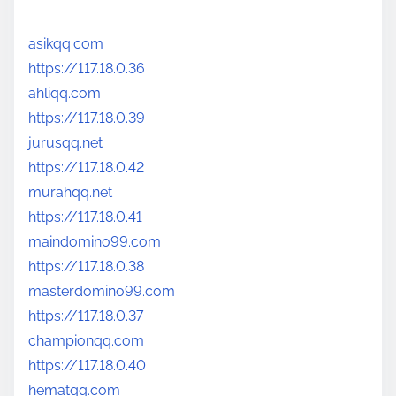
asikqq.com
https://117.18.0.36
ahliqq.com
https://117.18.0.39
jurusqq.net
https://117.18.0.42
murahqq.net
https://117.18.0.41
maindomino99.com
https://117.18.0.38
masterdomino99.com
https://117.18.0.37
championqq.com
https://117.18.0.40
hematqq.com