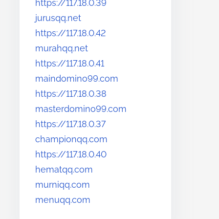
https://117.18.0.39
jurusqq.net
https://117.18.0.42
murahqq.net
https://117.18.0.41
maindomino99.com
https://117.18.0.38
masterdomino99.com
https://117.18.0.37
championqq.com
https://117.18.0.40
hematqq.com
murniqq.com
menuqq.com