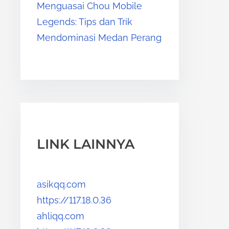
Menguasai Chou Mobile
Legends: Tips dan Trik
Mendominasi Medan Perang
LINK LAINNYA
asikqq.com
https://117.18.0.36
ahliqq.com