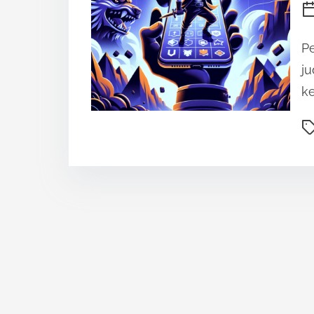
e
Pe
ju
ke
P
o
s
t
r
e
a
d
t
i