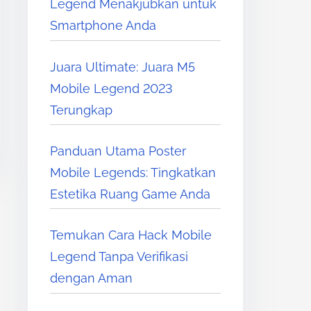
Legend Menakjubkan untuk
Smartphone Anda
Juara Ultimate: Juara M5
Mobile Legend 2023
Terungkap
Panduan Utama Poster
Mobile Legends: Tingkatkan
Estetika Ruang Game Anda
Temukan Cara Hack Mobile
Legend Tanpa Verifikasi
dengan Aman