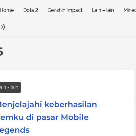
Home
Dota 2
Genshin Impact
Lain – lain
Minec
5
ain - lain
enjelajahi keberhasilan
temku di pasar Mobile
egends