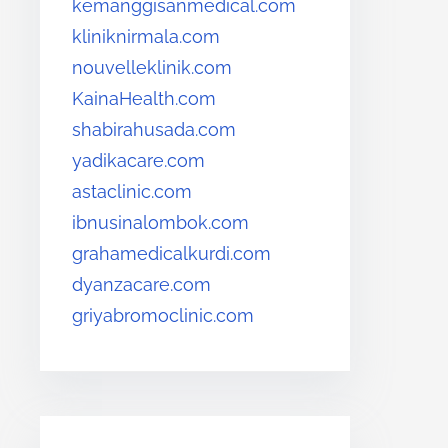
kemanggisanmedical.com
kliniknirmala.com
nouvelleklinik.com
KainaHealth.com
shabirahusada.com
yadikacare.com
astaclinic.com
ibnusinalombok.com
grahamedicalkurdi.com
dyanzacare.com
griyabromoclinic.com