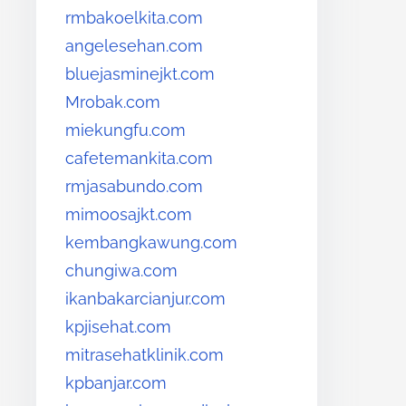
rmbakoelkita.com
angelesehan.com
bluejasminejkt.com
Mrobak.com
miekungfu.com
cafetemankita.com
rmjasabundo.com
mimoosajkt.com
kembangkawung.com
chungiwa.com
ikanbakarcianjur.com
kpjisehat.com
mitrasehatklinik.com
kpbanjar.com