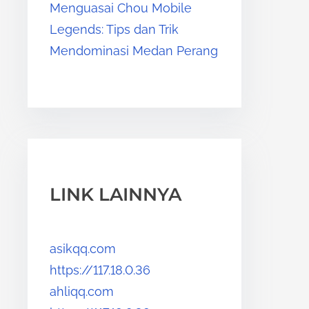
Menguasai Chou Mobile
Legends: Tips dan Trik
Mendominasi Medan Perang
LINK LAINNYA
asikqq.com
https://117.18.0.36
ahliqq.com