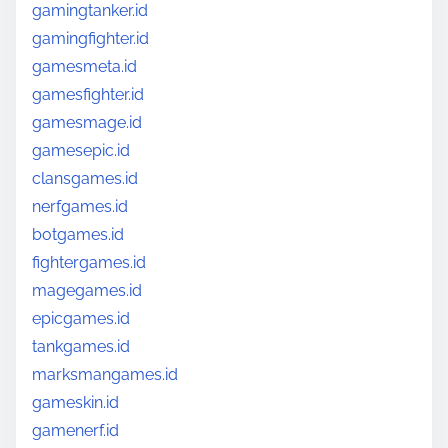
gamingtanker.id
gamingfighter.id
gamesmeta.id
gamesfighter.id
gamesmage.id
gamesepic.id
clansgames.id
nerfgames.id
botgames.id
fightergames.id
magegames.id
epicgames.id
tankgames.id
marksmangames.id
gameskin.id
gamenerf.id