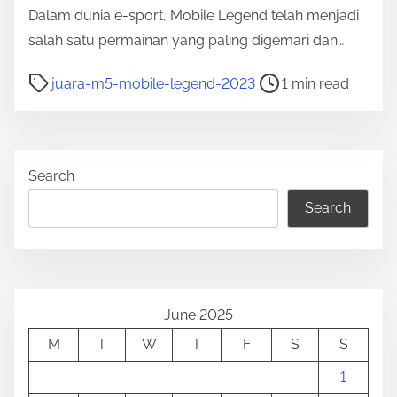
Dalam dunia e-sport, Mobile Legend telah menjadi
salah satu permainan yang paling digemari dan…
P
juara-m5-mobile-legend-2023
1 min read
o
s
t
Search
r
e
Search
a
d
t
i
June 2025
m
M
T
W
T
F
S
S
e
1