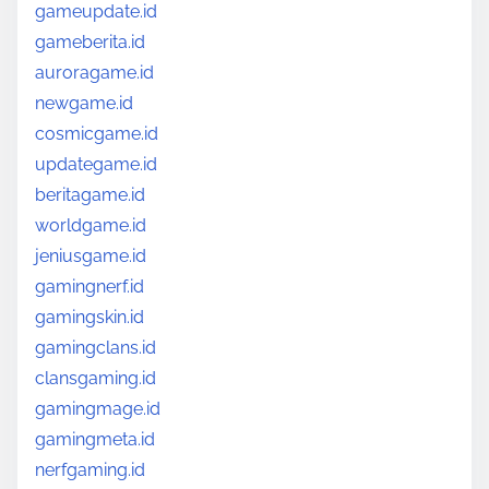
gameupdate.id
gameberita.id
auroragame.id
newgame.id
cosmicgame.id
updategame.id
beritagame.id
worldgame.id
jeniusgame.id
gamingnerf.id
gamingskin.id
gamingclans.id
clansgaming.id
gamingmage.id
gamingmeta.id
nerfgaming.id