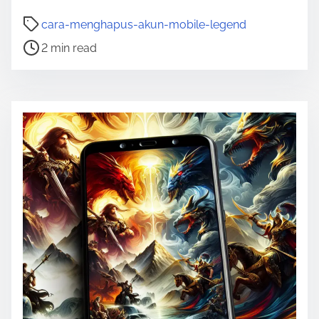
P
cara-menghapus-akun-mobile-legend
o
2 min read
s
t
r
e
a
d
t
i
m
e