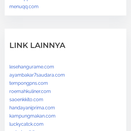
menuqq.com
LINK LAINNYA
lesehangurame.com
ayambakar7saudara.com
tempongpns.com
roemahkuliner.com
saoenkkito.com
handayaniprima.com
kampungmakan.com
luckycatck.com