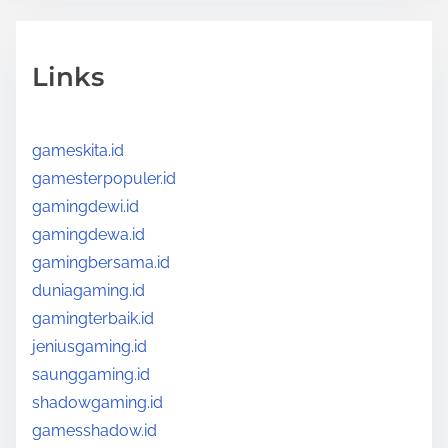
Links
gameskita.id
gamesterpopuler.id
gamingdewi.id
gamingdewa.id
gamingbersama.id
duniagaming.id
gamingterbaik.id
jeniusgaming.id
saunggaming.id
shadowgaming.id
gamesshadow.id