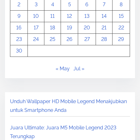
2
3
4
5
6
7
8
9
10
11
12
13
14
15
16
17
18
19
20
21
22
23
24
25
26
27
28
29
30
« May
Jul »
Unduh Wallpaper HD Mobile Legend Menakjubkan
untuk Smartphone Anda
Juara Ultimate: Juara M5 Mobile Legend 2023
Terungkap