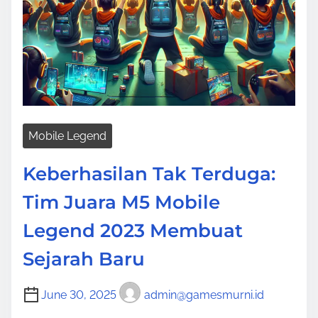
Mobile Legend
Keberhasilan Tak Terduga:
Tim Juara M5 Mobile
Legend 2023 Membuat
Sejarah Baru
June 30, 2025
admin@gamesmurni.id