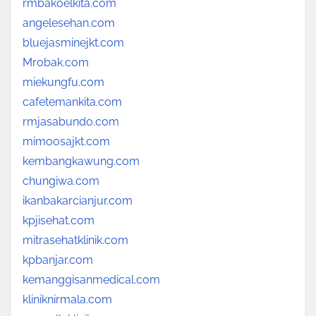
rmbakoelkita.com
angelesehan.com
bluejasminejkt.com
Mrobak.com
miekungfu.com
cafetemankita.com
rmjasabundo.com
mimoosajkt.com
kembangkawung.com
chungiwa.com
ikanbakarcianjur.com
kpjisehat.com
mitrasehatklinik.com
kpbanjar.com
kemanggisanmedical.com
kliniknirmala.com