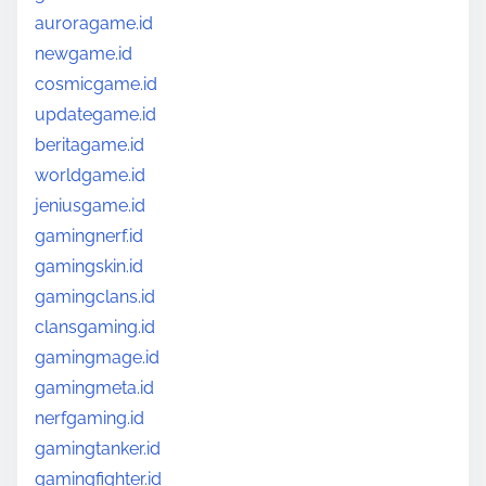
auroragame.id
newgame.id
cosmicgame.id
updategame.id
beritagame.id
worldgame.id
jeniusgame.id
gamingnerf.id
gamingskin.id
gamingclans.id
clansgaming.id
gamingmage.id
gamingmeta.id
nerfgaming.id
gamingtanker.id
gamingfighter.id