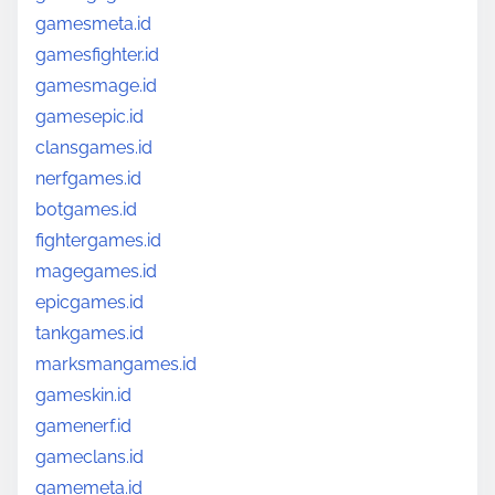
gamesmeta.id
gamesfighter.id
gamesmage.id
gamesepic.id
clansgames.id
nerfgames.id
botgames.id
fightergames.id
magegames.id
epicgames.id
tankgames.id
marksmangames.id
gameskin.id
gamenerf.id
gameclans.id
gamemeta.id