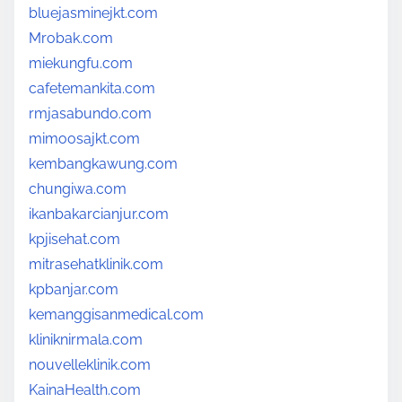
bluejasminejkt.com
Mrobak.com
miekungfu.com
cafetemankita.com
rmjasabundo.com
mimoosajkt.com
kembangkawung.com
chungiwa.com
ikanbakarcianjur.com
kpjisehat.com
mitrasehatklinik.com
kpbanjar.com
kemanggisanmedical.com
kliniknirmala.com
nouvelleklinik.com
KainaHealth.com