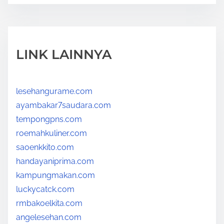
LINK LAINNYA
lesehangurame.com
ayambakar7saudara.com
tempongpns.com
roemahkuliner.com
saoenkkito.com
handayaniprima.com
kampungmakan.com
luckycatck.com
rmbakoelkita.com
angelesehan.com