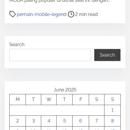
MOBA paling populer di dunia saat ini, dengan…
P
pemain-mobile-legend
2 min read
o
s
t
Search
r
e
Search
a
d
t
i
June 2025
m
M
T
W
T
F
S
S
e
1
2
3
4
5
6
7
8