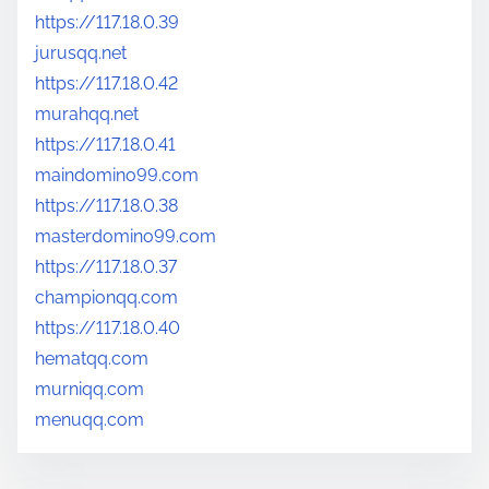
https://117.18.0.39
jurusqq.net
https://117.18.0.42
murahqq.net
https://117.18.0.41
maindomino99.com
https://117.18.0.38
masterdomino99.com
https://117.18.0.37
championqq.com
https://117.18.0.40
hematqq.com
murniqq.com
menuqq.com