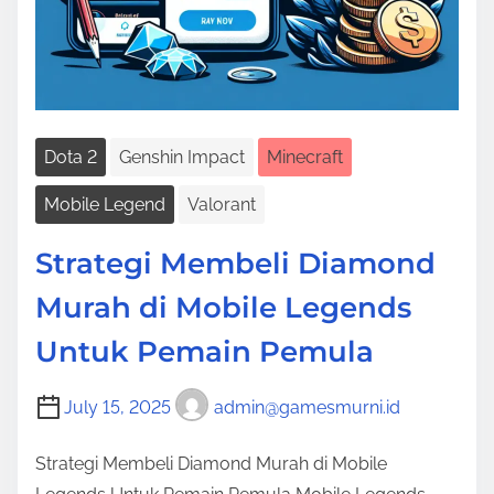
Dota 2
Genshin Impact
Minecraft
Mobile Legend
Valorant
Strategi Membeli Diamond
Murah di Mobile Legends
Untuk Pemain Pemula
July 15, 2025
admin@gamesmurni.id
Strategi Membeli Diamond Murah di Mobile