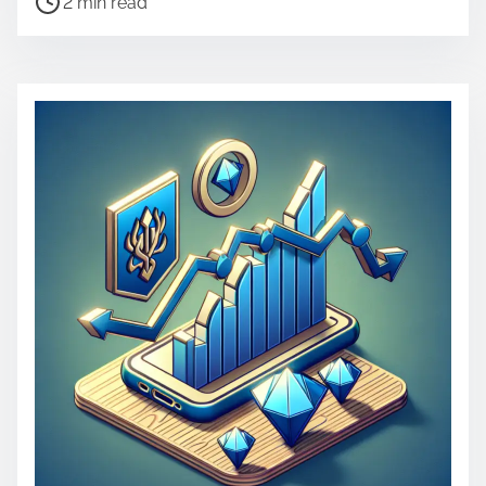
2 min read
s
t
r
e
a
d
t
i
m
e