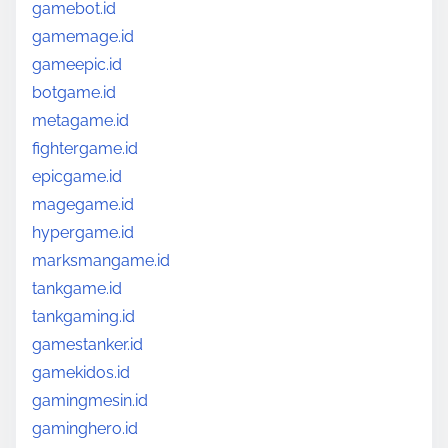
gamebot.id
gamemage.id
gameepic.id
botgame.id
metagame.id
fightergame.id
epicgame.id
magegame.id
hypergame.id
marksmangame.id
tankgame.id
tankgaming.id
gamestanker.id
gamekidos.id
gamingmesin.id
gaminghero.id