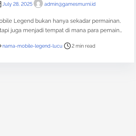
July 28, 2025
admin@gamesmurni.id
obile Legend bukan hanya sekadar permainan,
tapi juga menjadi tempat di mana para pemain…
nama-mobile-legend-lucu
2 min read