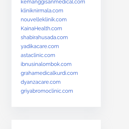
kemanggisanmedical.com
kliniknirmala.com
nouvelleklinik.com
KainaHealth.com
shabirahusada.com
yadikacare.com
astaclinic.com
ibnusinalombok.com
grahamedicalkurdi.com
dyanzacare.com
griyabromoclinic.com