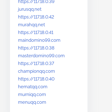
https://117.18.0.39
jurusqq.net
https://117.18.0.42
murahqq.net
https://117.18.0.41
maindomino99.com
https://117.18.0.38
masterdomino99.com
https://117.18.0.37
championqq.com
https://117.18.0.40
hematqq.com
murniqq.com
menuqq.com