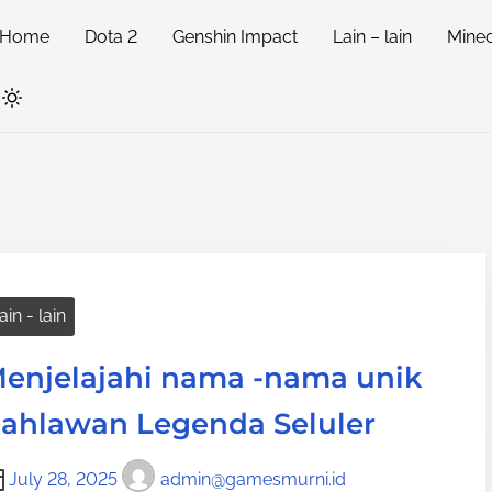
Home
Dota 2
Genshin Impact
Lain – lain
Minec
5
ain - lain
enjelajahi nama -nama unik
ahlawan Legenda Seluler
July 28, 2025
admin@gamesmurni.id