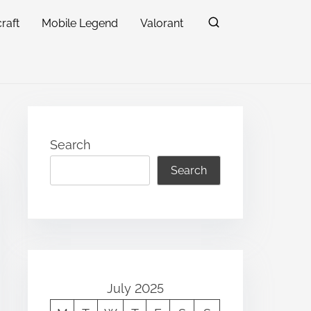
raft
Mobile Legend
Valorant
Search
Search
July 2025