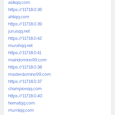
asikqq.com
https://117.18.0.36
ahliqq.com
https://117.18.0.39
jurusqq.net
https://117.18.0.42
murahqq.net
https://117.18.0.41
maindomino99.com
https://117.18.0.38
masterdomino99.com
https://117.18.0.37
championqq.com
https://117.18.0.40
hematqq.com
murniqq.com