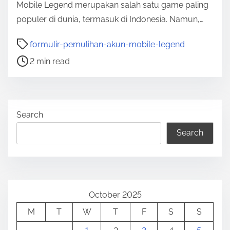
Mobile Legend merupakan salah satu game paling
populer di dunia, termasuk di Indonesia. Namun,…
P
formulir-pemulihan-akun-mobile-legend
o
2 min read
s
t
r
e
Search
a
Search
d
t
i
m
October 2025
e
M
T
W
T
F
S
S