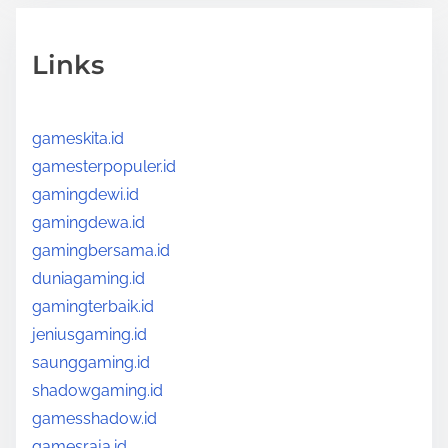
Links
gameskita.id
gamesterpopuler.id
gamingdewi.id
gamingdewa.id
gamingbersama.id
duniagaming.id
gamingterbaik.id
jeniusgaming.id
saunggaming.id
shadowgaming.id
gamesshadow.id
gamesraja.id