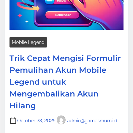
Mobile Legend
Trik Cepat Mengisi Formulir
Pemulihan Akun Mobile
Legend untuk
Mengembalikan Akun
Hilang
October 23, 2025
admin@gamesmurni.id