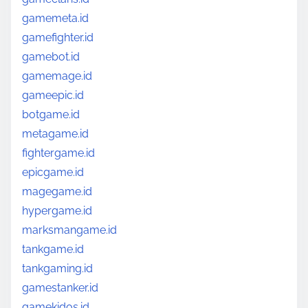
gamemeta.id
gamefighter.id
gamebot.id
gamemage.id
gameepic.id
botgame.id
metagame.id
fightergame.id
epicgame.id
magegame.id
hypergame.id
marksmangame.id
tankgame.id
tankgaming.id
gamestanker.id
gamekidos.id