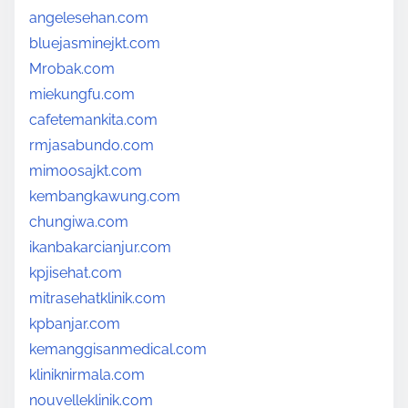
angelesehan.com
bluejasminejkt.com
Mrobak.com
miekungfu.com
cafetemankita.com
rmjasabundo.com
mimoosajkt.com
kembangkawung.com
chungiwa.com
ikanbakarcianjur.com
kpjisehat.com
mitrasehatklinik.com
kpbanjar.com
kemanggisanmedical.com
kliniknirmala.com
nouvelleklinik.com