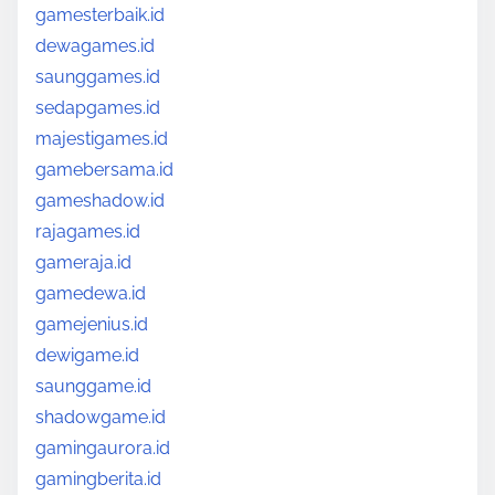
gamesterbaik.id
dewagames.id
saunggames.id
sedapgames.id
majestigames.id
gamebersama.id
gameshadow.id
rajagames.id
gameraja.id
gamedewa.id
gamejenius.id
dewigame.id
saunggame.id
shadowgame.id
gamingaurora.id
gamingberita.id