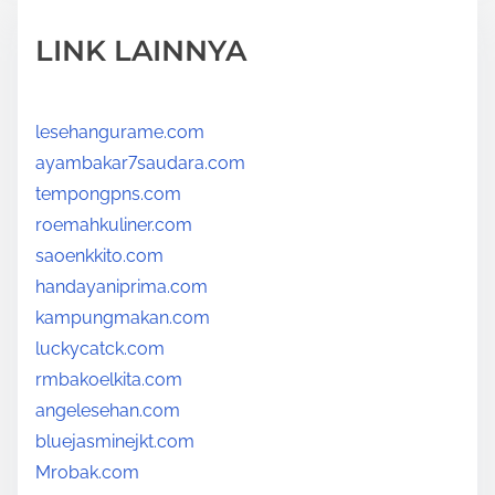
LINK LAINNYA
lesehangurame.com
ayambakar7saudara.com
tempongpns.com
roemahkuliner.com
saoenkkito.com
handayaniprima.com
kampungmakan.com
luckycatck.com
rmbakoelkita.com
angelesehan.com
bluejasminejkt.com
Mrobak.com