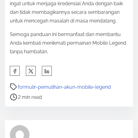
ingat untuk menjaga kredensial Anda dengan baik
dan tidak membagikannya secara sembarangan
untuk mencegah masalah di masa mendatang.
Semoga panduan ini bermanfaat dan membantu
Anda kembali menikmati permainan Mobile Legend
tanpa hambatan.
S
h
P
a
formulir-pemulihan-akun-mobile-legend
o
r
2 min read
s
e
t
t
r
h
e
i
a