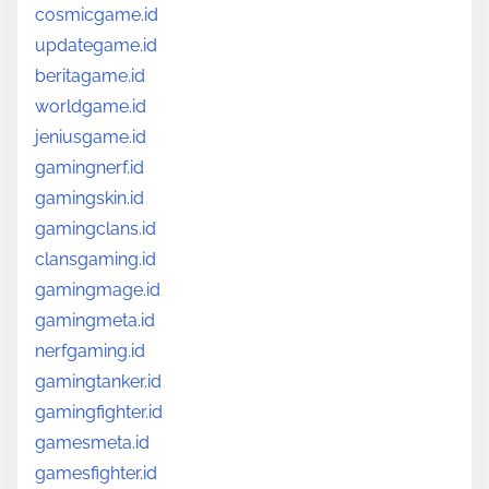
cosmicgame.id
updategame.id
beritagame.id
worldgame.id
jeniusgame.id
gamingnerf.id
gamingskin.id
gamingclans.id
clansgaming.id
gamingmage.id
gamingmeta.id
nerfgaming.id
gamingtanker.id
gamingfighter.id
gamesmeta.id
gamesfighter.id