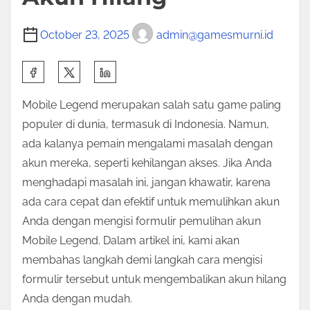
October 23, 2025
admin@gamesmurni.id
S
h
Mobile Legend merupakan salah satu game paling
a
populer di dunia, termasuk di Indonesia. Namun,
r
ada kalanya pemain mengalami masalah dengan
e
akun mereka, seperti kehilangan akses. Jika Anda
t
menghadapi masalah ini, jangan khawatir, karena
h
ada cara cepat dan efektif untuk memulihkan akun
i
Anda dengan mengisi formulir pemulihan akun
s
Mobile Legend. Dalam artikel ini, kami akan
p
membahas langkah demi langkah cara mengisi
o
formulir tersebut untuk mengembalikan akun hilang
s
Anda dengan mudah.
t