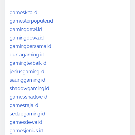
gameskita.id
gamesterpopuler.id
gamingdewi.id
gamingdewa.id
gamingbersama.id
duniagaming.id
gamingterbaik.id
jeniusgaming.id
saunggaming.id
shadowgaming.id
gamesshadow.id
gamesraja.id
sedapgaming.id
gamesdewa.id
gamesjenius.id