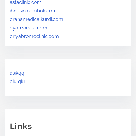
astaclinic.com
ibnusinalombok.com
grahamedicalkurdi.com
dyanzacare.com
griyabromoclinic.com
asikqq
qiu qiu
Links