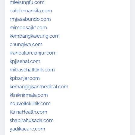
miekungfu.com
cafetemankita.com
rmjasabundo.com
mimoosajkt.com
kembangkawung.com
chungiwa.com
ikanbakarcianjur.com
kpjisehat.com
mitrasehatklinik.com
kpbanjar.com
kemanggisanmedical.com
kliniknirmala.com
nouvelleklinik.com
KainaHealth.com
shabirahusada.com
yadikacare.com