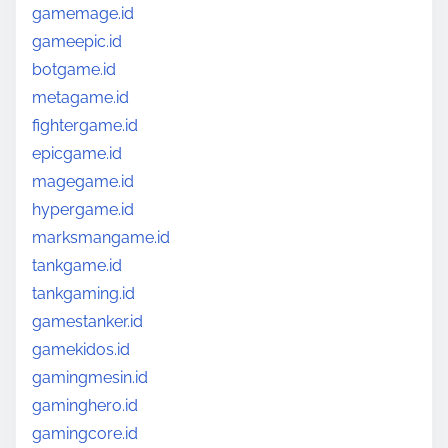
gamemage.id
gameepic.id
botgame.id
metagame.id
fightergame.id
epicgame.id
magegame.id
hypergame.id
marksmangame.id
tankgame.id
tankgaming.id
gamestanker.id
gamekidos.id
gamingmesin.id
gaminghero.id
gamingcore.id