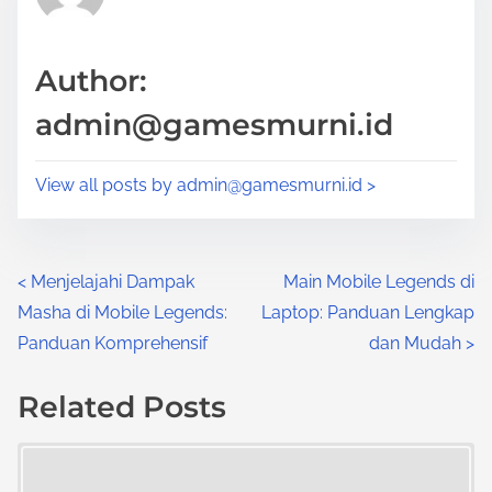
s
d
p
t
o
Author:
i
s
admin@gamesmurni.id
m
t
e
o
View all posts by
admin@gamesmurni.id
>
n
:
P
<
Menjelajahi Dampak
Main Mobile Legends di
Masha di Mobile Legends:
Laptop: Panduan Lengkap
o
Panduan Komprehensif
dan Mudah
>
s
Related Posts
t
Image Placeholder
s