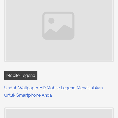
n
a
v
i
g
a
t
i
Mobile Legend
o
Unduh Wallpaper HD Mobile Legend Menakjubkan
untuk Smartphone Anda
n
Image Placeholder