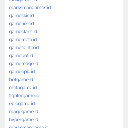
marksmangames.id
gameskin.id
gamenerf.id
gameclans.id
gamemeta.id
gamefighter.id
gamebot.id
gamemage.id
gameepic.id
botgame.id
metagame.id
fightergame.id
epicgame.id
magegame.id
hypergame.id
marksmangame.id