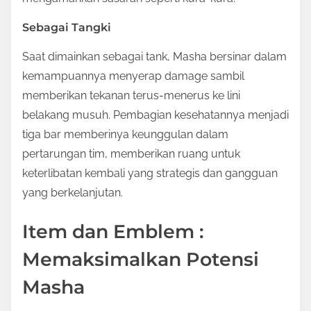
Sebagai Tangki
Saat dimainkan sebagai tank, Masha bersinar dalam
kemampuannya menyerap damage sambil
memberikan tekanan terus-menerus ke lini
belakang musuh. Pembagian kesehatannya menjadi
tiga bar memberinya keunggulan dalam
pertarungan tim, memberikan ruang untuk
keterlibatan kembali yang strategis dan gangguan
yang berkelanjutan.
Item dan Emblem :
Memaksimalkan Potensi
Masha