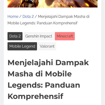
Home
/
Dota 2
/ Menjelajahi Dampak Masha di
Mobile Legends: Panduan Komprehensif
Dota 2
Genshin Impact
Minecraft
Mobile Legend
Valorant
Menjelajahi Dampak
Masha di Mobile
Legends: Panduan
Komprehensif