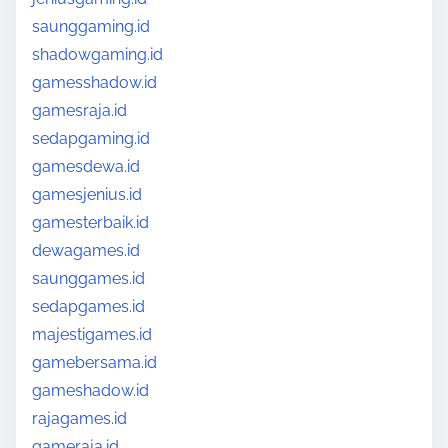
saunggaming.id
shadowgaming.id
gamesshadow.id
gamesraja.id
sedapgaming.id
gamesdewa.id
gamesjenius.id
gamesterbaik.id
dewagames.id
saunggames.id
sedapgames.id
majestigames.id
gamebersama.id
gameshadow.id
rajagames.id
gameraja.id