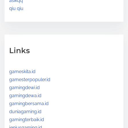
asikqq
qiu qiu
Links
gameskita.id
gamesterpopuler.id
gamingdewi.id
gamingdewa.id
gamingbersama.id
duniagaming.id
gamingterbaik.id
jeniusgaming.id