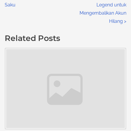
o
Saku
Legend untuk
s
Mengembalikan Akun
Hilang
>
t
s
Related Posts
n
Image Placeholder
a
v
i
g
a
t
i