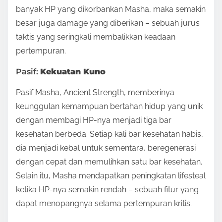
banyak HP yang dikorbankan Masha, maka semakin
besar juga damage yang diberikan – sebuah jurus
taktis yang seringkali membalikkan keadaan
pertempuran.
Pasif:
Kekuatan Kuno
Pasif Masha, Ancient Strength, memberinya
keunggulan kemampuan bertahan hidup yang unik
dengan membagi HP-nya menjadi tiga bar
kesehatan berbeda. Setiap kali bar kesehatan habis,
dia menjadi kebal untuk sementara, beregenerasi
dengan cepat dan memulihkan satu bar kesehatan.
Selain itu, Masha mendapatkan peningkatan lifesteal
ketika HP-nya semakin rendah – sebuah fitur yang
dapat menopangnya selama pertempuran kritis.