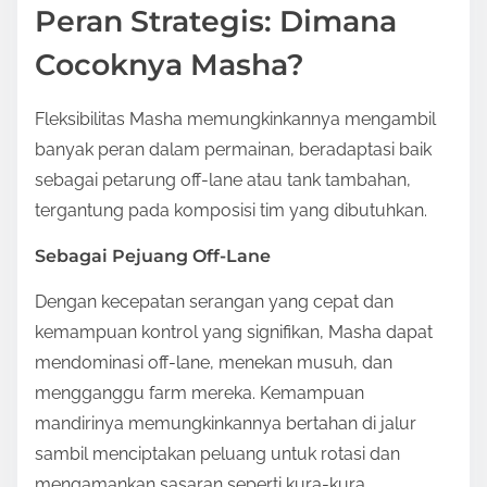
Peran Strategis: Dimana
Cocoknya Masha?
Fleksibilitas Masha memungkinkannya mengambil
banyak peran dalam permainan, beradaptasi baik
sebagai petarung off-lane atau tank tambahan,
tergantung pada komposisi tim yang dibutuhkan.
Sebagai Pejuang Off-Lane
Dengan kecepatan serangan yang cepat dan
kemampuan kontrol yang signifikan, Masha dapat
mendominasi off-lane, menekan musuh, dan
mengganggu farm mereka. Kemampuan
mandirinya memungkinkannya bertahan di jalur
sambil menciptakan peluang untuk rotasi dan
mengamankan sasaran seperti kura-kura.