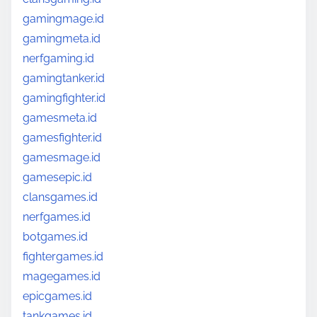
gamingmage.id
gamingmeta.id
nerfgaming.id
gamingtanker.id
gamingfighter.id
gamesmeta.id
gamesfighter.id
gamesmage.id
gamesepic.id
clansgames.id
nerfgames.id
botgames.id
fightergames.id
magegames.id
epicgames.id
tankgames.id