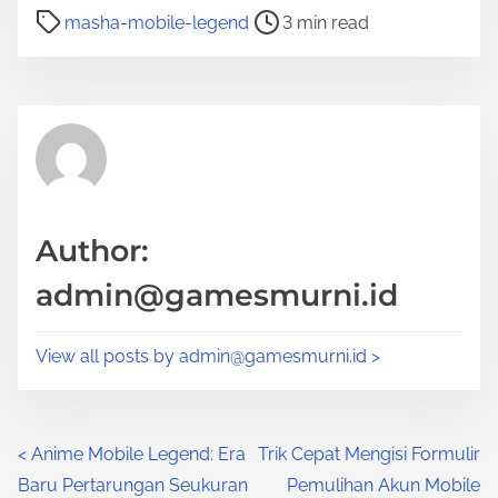
P
a
masha-mobile-legend
3 min read
o
r
s
e
t
t
r
h
e
i
a
s
d
p
Author:
t
o
admin@gamesmurni.id
i
s
m
t
View all posts by
admin@gamesmurni.id
>
e
o
n
:
P
<
Anime Mobile Legend: Era
Trik Cepat Mengisi Formulir
Baru Pertarungan Seukuran
Pemulihan Akun Mobile